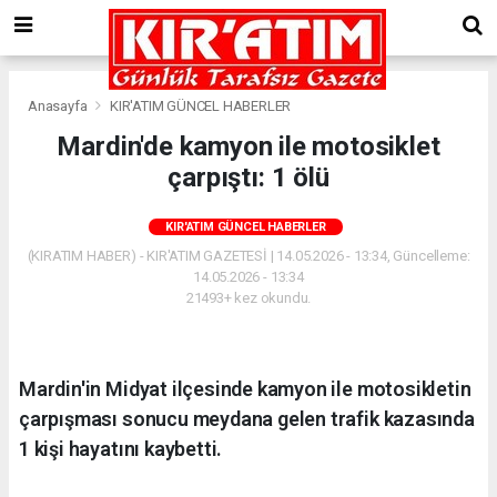
Anasayfa
KIR'ATIM GÜNCEL HABERLER
Mardin'de kamyon ile motosiklet
çarpıştı: 1 ölü
KIR'ATIM GÜNCEL HABERLER
(KIRATIM HABER) - KIR'ATIM GAZETESİ | 14.05.2026 - 13:34, Güncelleme:
14.05.2026 - 13:34
21493+ kez okundu.
Mardin'in Midyat ilçesinde kamyon ile motosikletin
çarpışması sonucu meydana gelen trafik kazasında
1 kişi hayatını kaybetti.