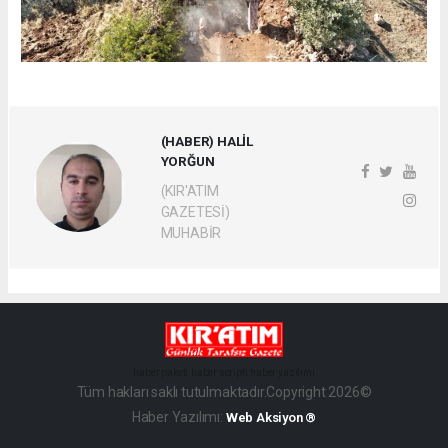
(HABER) HALİL
YORĞUN
(KIR'ATIM
GAZETESİ)
MUHABİR
haber paketi
haber scripti
haber yazılımı
Tüm hakları saklı tutulmaktadır.Copyright 2026©
Haber Yazılımı:
Web Aksiyon ®