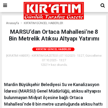
Anasayfa
KIR'ATIM GÜNCEL HABERLER
MARSU’dan Ortaca Mahallesi’ne 8
Bin Metrelik Atıksu Altyapı Yatırımı
KIR'ATIM GÜNCEL HABERLER
(KIRATIM HABER) - KIR'ATIM GAZETESİ | 07.10.2025 - 13:27, Güncelleme:
07.10.2025 - 13:27
12321+ kez okundu.
Mardin Büyükşehir Belediyesi Su ve Kanalizasyon
İdaresi (MARSU) Genel Müdürlüğü, atıksu altyapısı
bulunmayan Midyat ilçesine bağlı Ortaca
Mahallesi’nde 8 bin metre uzunluğunda atıksu hattı