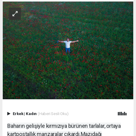
Erkek
|
Kadın
(Haberi Sesli Oku)
Baharın gelişiyle kırmızıya bürünen tarlalar, ortaya
kartpostallık manzaralar çıkardı.
Mazıdağı