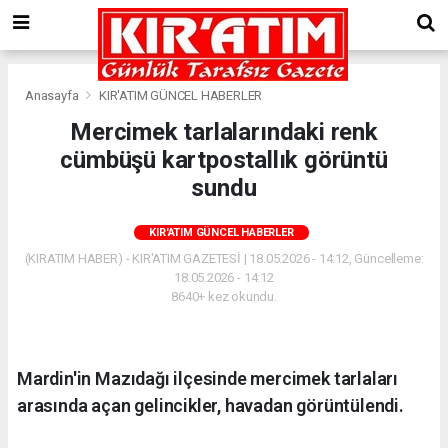
Anasayfa
KIR'ATIM GÜNCEL HABERLER
Mercimek tarlalarındaki renk
cümbüşü kartpostallık görüntü
sundu
KIR'ATIM GÜNCEL HABERLER
(KIRATIM HABER) - KIR'ATIM GAZETESİ | 18.05.2026 - 14:12, Güncelleme:
18.05.2026 - 14:12
8640+ kez okundu.
Mardin'in Mazıdağı ilçesinde mercimek tarlaları
arasında açan gelincikler, havadan görüntülendi.