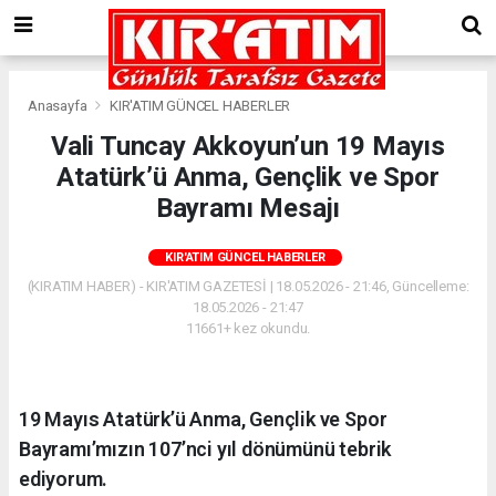
Anasayfa
KIR'ATIM GÜNCEL HABERLER
Vali Tuncay Akkoyun’un 19 Mayıs
Atatürk’ü Anma, Gençlik ve Spor
Bayramı Mesajı
KIR'ATIM GÜNCEL HABERLER
(KIRATIM HABER) - KIR'ATIM GAZETESİ | 18.05.2026 - 21:46, Güncelleme:
18.05.2026 - 21:47
11661+ kez okundu.
19 Mayıs Atatürk’ü Anma, Gençlik ve Spor
Bayramı’mızın 107’nci yıl dönümünü tebrik
ediyorum.