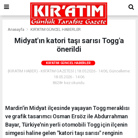
Anasayfa
KIR'ATIM GÜNCEL HABERLER
Midyat'ın katori taşı sarısı Togg'a
önerildi
KIR'ATIM GÜNCEL HABERLER
(KIRATIM HABER) - KIR'ATIM GAZETESİ | 18.05.2026 - 14:06, Güncelleme:
18.05.2026 - 14:06
8628+ kez okundu.
Mardin'in Midyat ilçesinde yaşayan Togg meraklısı
ve grafik tasarımcı Osman Ersöz ile Abdurrahman
Bayar, Türkiye'nin yerli otomobili Togg için ilçenin
simgesi haline gelen "katori taşı sarısı" renginin