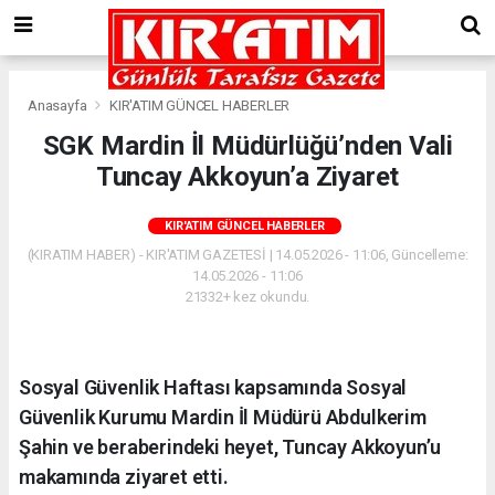
Anasayfa
KIR'ATIM GÜNCEL HABERLER
SGK Mardin İl Müdürlüğü’nden Vali
Tuncay Akkoyun’a Ziyaret
KIR'ATIM GÜNCEL HABERLER
(KIRATIM HABER) - KIR'ATIM GAZETESİ | 14.05.2026 - 11:06, Güncelleme:
14.05.2026 - 11:06
21332+ kez okundu.
Sosyal Güvenlik Haftası kapsamında Sosyal
Güvenlik Kurumu Mardin İl Müdürü Abdulkerim
Şahin ve beraberindeki heyet, Tuncay Akkoyun’u
makamında ziyaret etti.