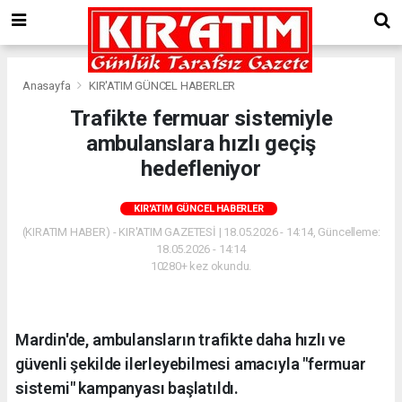
Anasayfa
KIR'ATIM GÜNCEL HABERLER
Trafikte fermuar sistemiyle
ambulanslara hızlı geçiş
hedefleniyor
KIR'ATIM GÜNCEL HABERLER
(KIRATIM HABER) - KIR'ATIM GAZETESİ | 18.05.2026 - 14:14, Güncelleme:
18.05.2026 - 14:14
10280+ kez okundu.
Mardin'de, ambulansların trafikte daha hızlı ve
güvenli şekilde ilerleyebilmesi amacıyla "fermuar
sistemi" kampanyası başlatıldı.