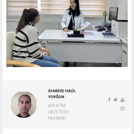
(HABER) HALİL
YORĞUN
(KIR'ATIM
GAZETESİ)
MUHABİR