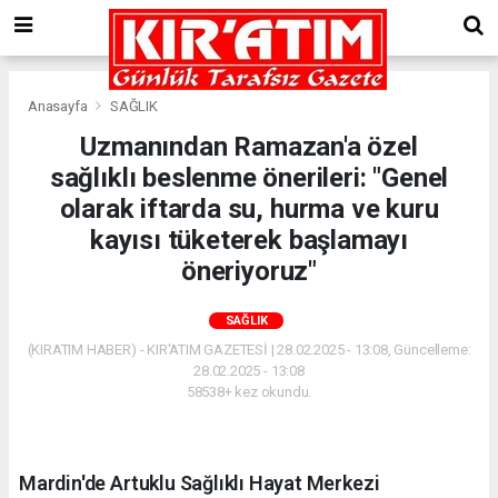
Anasayfa
SAĞLIK
Uzmanından Ramazan'a özel
sağlıklı beslenme önerileri: "Genel
olarak iftarda su, hurma ve kuru
kayısı tüketerek başlamayı
öneriyoruz"
SAĞLIK
(KIRATIM HABER) - KIR'ATIM GAZETESİ | 28.02.2025 - 13:08, Güncelleme:
28.02.2025 - 13:08
58538+ kez okundu.
Mardin'de Artuklu Sağlıklı Hayat Merkezi