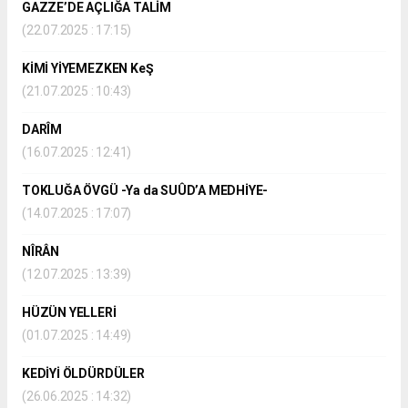
GAZZE’DE AÇLIĞA TALİM
(22.07.2025 : 17:15)
KİMİ YİYEMEZKEN KeŞ
(21.07.2025 : 10:43)
DARÎM
(16.07.2025 : 12:41)
TOKLUĞA ÖVGÜ -Ya da SUÛD’A MEDHİYE-
(14.07.2025 : 17:07)
NÎRÂN
(12.07.2025 : 13:39)
HÜZÜN YELLERİ
(01.07.2025 : 14:49)
KEDİYİ ÖLDÜRDÜLER
(26.06.2025 : 14:32)