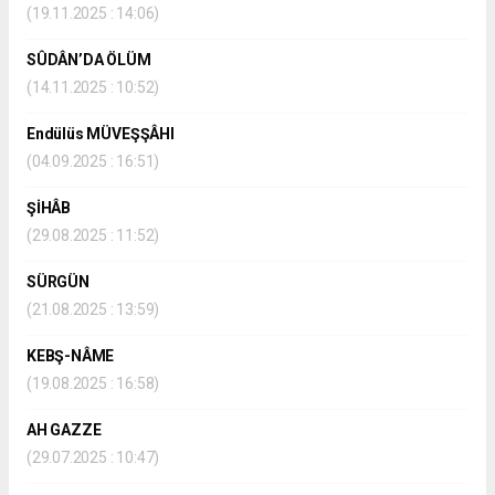
(19.11.2025 : 14:06)
SÛDÂN’DA ÖLÜM
(14.11.2025 : 10:52)
Endülüs MÜVEŞŞÂHI
(04.09.2025 : 16:51)
ŞİHÂB
(29.08.2025 : 11:52)
SÜRGÜN
(21.08.2025 : 13:59)
KEBŞ-NÂME
(19.08.2025 : 16:58)
AH GAZZE
(29.07.2025 : 10:47)