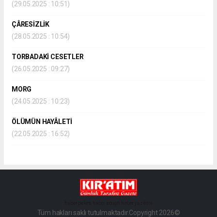
(29.05.2025 : 10:51)
ÇÂRESİZLİK
(28.05.2025 : 10:54)
TORBADAKİ CESETLER
(26.05.2025 : 09:27)
MORG
(24.05.2025 : 10:23)
ÖLÜMÜN HAYÂLETİ
(22.05.2025 : 16:52)
haber paketi
haber scripti
haber yazılımı
Tüm hakları saklı tutulmaktadır.Copyright 2026©