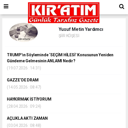
Yusuf Metin Yardımcı
ŞİİR KÖŞESİ
TRUMP'ın Söyleminde ‘SEÇİM HİLESİ’ Konusunun Yeniden
Gündeme Gelmesinin ANLAMI Nedir?
(19.07.2026 : 14:31)
GAZZE’DE DRAM
(14.05.2026 : 08:47)
HAYKIRMAK İSTİYORUM
(28.04.2026 : 09:24)
AÇLIKLA AKTI ZAMAN
(03.04.2026 : 08:48)