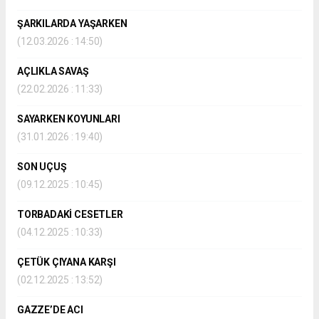
ŞARKILARDA YAŞARKEN
(12.03.2026 : 14:50)
AÇLIKLA SAVAŞ
(22.02.2026 : 11:33)
SAYARKEN KOYUNLARI
(31.01.2026 : 19:40)
SON UÇUŞ
(09.12.2025 : 10:45)
TORBADAKİ CESETLER
(04.12.2025 : 10:33)
ÇETÜK ÇIYANA KARŞI
(02.12.2025 : 13:52)
GAZZE’DE ACI