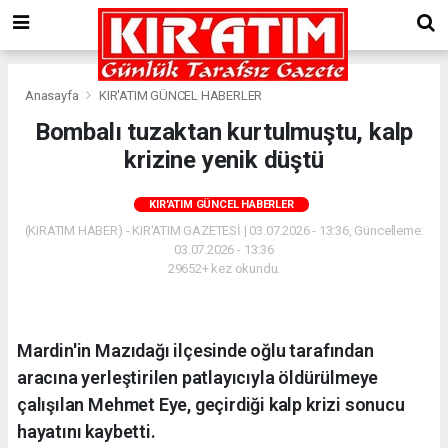
Anasayfa
KIR'ATIM GÜNCEL HABERLER
Bombalı tuzaktan kurtulmuştu, kalp
krizine yenik düştü
KIR'ATIM GÜNCEL HABERLER
(KIRATIM HABER) - KIR'ATIM GAZETESİ | 03.07.2026 - 13:36, Güncelleme:
03.07.2026 - 13:36
29652+ kez okundu.
Mardin'in Mazıdağı ilçesinde oğlu tarafından
aracına yerleştirilen patlayıcıyla öldürülmeye
çalışılan Mehmet Eye, geçirdiği kalp krizi sonucu
hayatını kaybetti.