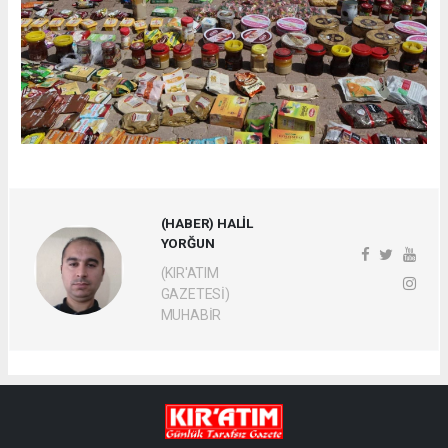
(HABER) HALİL
YORĞUN
(KIR'ATIM
GAZETESİ)
MUHABİR