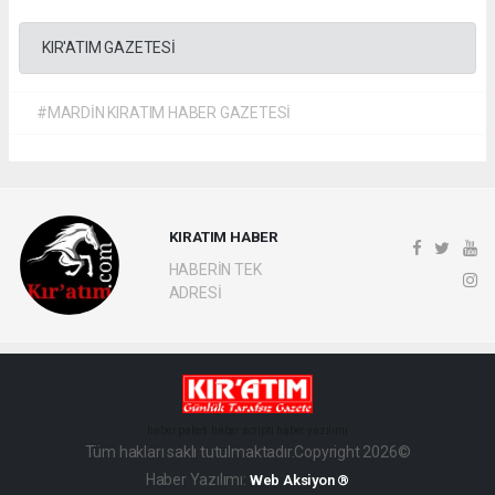
KIR'ATIM GAZETESİ
#MARDİN KIRATIM HABER GAZETESİ
KIRATIM HABER
HABERİN TEK
ADRESİ
haber paketi
haber scripti
haber yazılımı
Tüm hakları saklı tutulmaktadır.Copyright 2026©
Haber Yazılımı:
Web Aksiyon ®