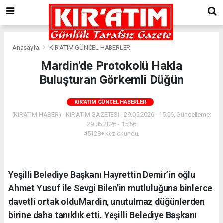
Anasayfa
KIR'ATIM GÜNCEL HABERLER
Mardin'de Protokolü Hakla
Buluşturan Görkemli Düğün
KIR'ATIM GÜNCEL HABERLER
(KIRATIM HABER) - KIR'ATIM GAZETESİ | 29.05.2026 - 15:56, Güncelleme:
29.05.2026 - 15:56
45128+ kez okundu.
Yeşilli Belediye Başkanı Hayrettin Demir’in oğlu
Ahmet Yusuf ile Sevgi Bilen’in mutluluğuna binlerce
davetli ortak olduMardin, unutulmaz düğünlerden
birine daha tanıklık etti. Yeşilli Belediye Başkanı