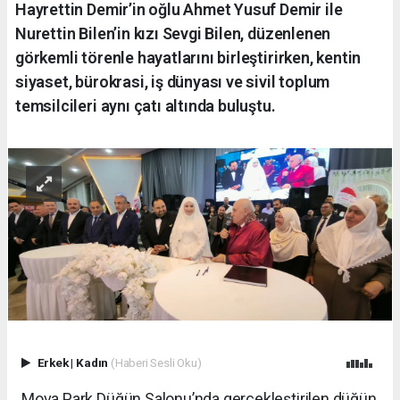
Hayrettin Demir’in oğlu Ahmet Yusuf Demir ile
Nurettin Bilen’in kızı Sevgi Bilen, düzenlenen
görkemli törenle hayatlarını birleştirirken, kentin
siyaset, bürokrasi, iş dünyası ve sivil toplum
temsilcileri aynı çatı altında buluştu.
Erkek
|
Kadın
(Haberi Sesli Oku)
Mova Park Düğün Salonu’nda gerçekleştirilen düğün