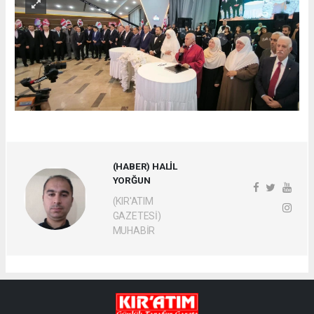
(HABER) HALİL
YORĞUN
(KIR'ATIM
GAZETESİ)
MUHABİR