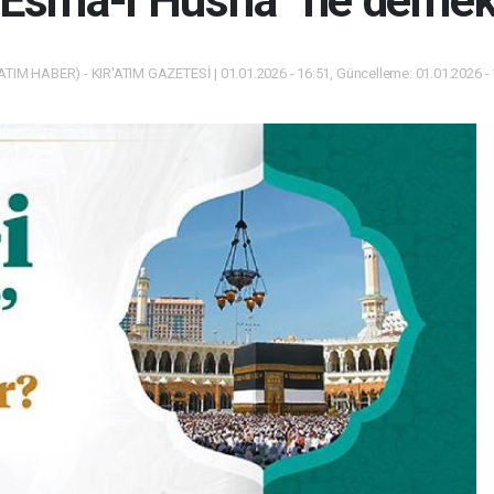
“Esmâ-i Hüsnâ” ne demek
ATIM HABER) - KIR'ATIM GAZETESİ | 01.01.2026 - 16:51, Güncelleme: 01.01.2026 -