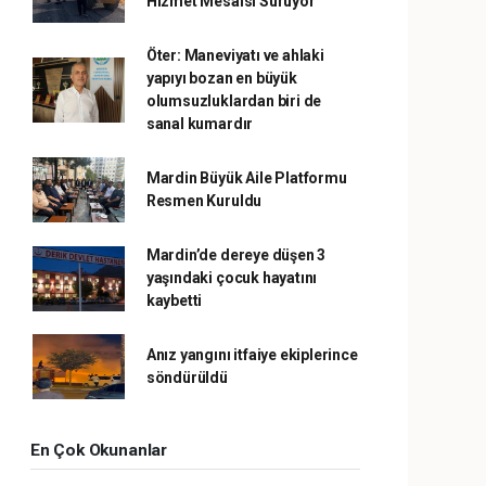
Hizmet Mesaisi Sürüyor
Öter: Maneviyatı ve ahlaki
yapıyı bozan en büyük
olumsuzluklardan biri de
sanal kumardır
Mardin Büyük Aile Platformu
Resmen Kuruldu
Mardin’de dereye düşen 3
yaşındaki çocuk hayatını
kaybetti
Anız yangını itfaiye ekiplerince
söndürüldü
En Çok Okunanlar