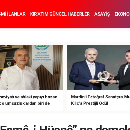
SMİ İLANLAR
KIR'ATIM GÜNCEL HABERLER
ASAYİŞ
EKONO
KNOLOJİ
SPOR
SAĞLIK
YAŞAM
İNSAN VE TOPLUM
SA
eviyatı ve ahlaki yapıyı bozan
Mardinli Fotoğraf Sanatçısı M
 olumsuzluklardan biri de
Kılıç’a Prestijli Ödül
mardır