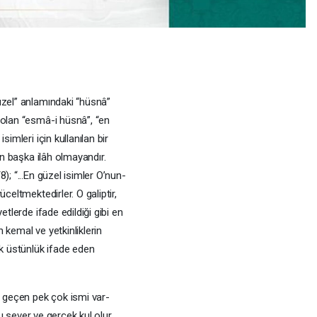
üzel” anlamındaki “hüsnâ”
 olan “esmâ-i hüsnâ”, “en
simleri için kullanılan bir
den başka ilâh olmayandır.
); “...En güzel isimler O’nun-
üceltmektedirler. O galiptir,
etlerde ifade edildiği gibi en
 kemal ve yetkinliklerin
ak üstünlük ifade eden
e geçen pek çok ismi var-
’nu sever ve gerçek kul olur.