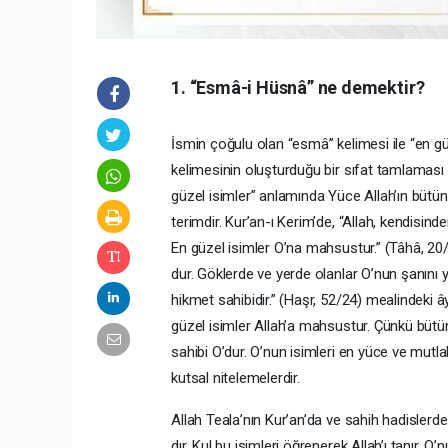
1. “Esmâ-i Hüsnâ” ne demektir?
İsmin çoğulu olan “esmâ” kelimesi ile “en g
kelimesinin oluşturduğu bir sıfat tamlaması
güzel isimler” anlamında Yüce Allah’ın bütün i
terimdir. Kur’an-ı Kerim’de, “Allah, kendisin
En güzel isimler O’na mahsustur.” (Tâhâ, 20/8
dur. Göklerde ve yerde olanlar O’nun şanını y
hikmet sahibidir.” (Haşr, 52/24) mealindeki ây
güzel isimler Allah’a mahsustur. Çünkü bütün
sahibi O’dur. O’nun isimleri en yüce ve mutl
kutsal nitelemelerdir.
Allah Teala’nın Kur’an’da ve sahih hadislerd
dır. Kul bu isimleri öğrenerek Allah’ı tanır, O