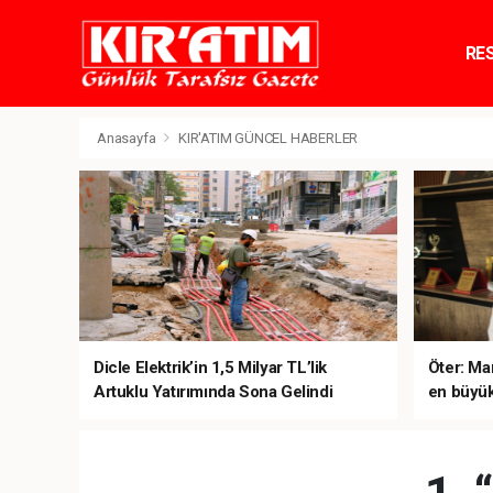
RE
TE
Anasayfa
KIR'ATIM GÜNCEL HABERLER
Dicle Elektrik’in 1,5 Milyar TL’lik
Öter: Man
Artuklu Yatırımında Sona Gelindi
en büyük
sanal ku