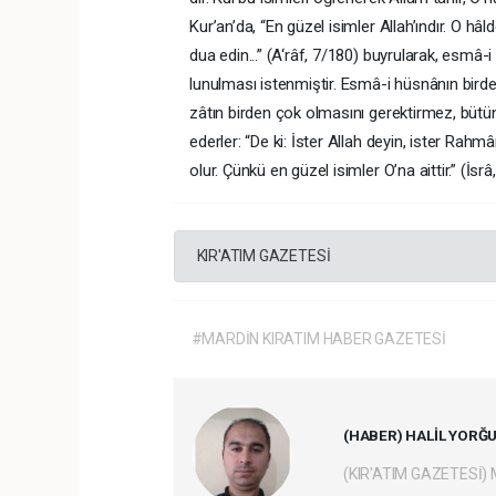
Kur’an’da, “En güzel isimler Allah’ındır. O hâ
dua edin...” (A‘râf, 7/180) buyrularak, esmâ-
lunulması istenmiştir. Esmâ-i hüsnânın birden
zâtın birden çok olmasını gerektirmez, bütün
ederler: “De ki: İster Allah deyin, ister Rah
olur. Çünkü en güzel isimler O’na aittir.” (İsr
KIR'ATIM GAZETESİ
#MARDİN KIRATIM HABER GAZETESİ
(HABER) HALİL YORĞ
(KIR'ATIM GAZETESİ)