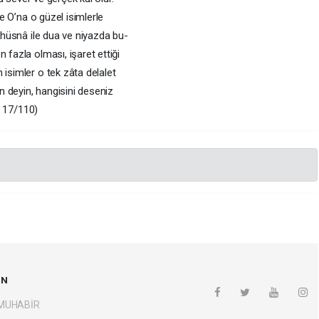
lde O’na o güzel isimlerle
i hüsnâ ile dua ve niyazda bu-
 fazla olması, işaret ettiği
 isimler o tek zâta delalet
mân deyin, hangisini deseniz
â, 17/110)
UN
 MUHABİR