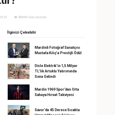
tir?
 16:51
58493+ kez okundu.
İlginizi Çekebilir
Mardinli Fotoğraf Sanatçısı
Mustafa Kılıç’a Prestijli Ödül
Dicle Elektrik’in 1,5 Milyar
TL’lik Artuklu Yatırımında
Sona Gelindi
Mardin 1969 Spor’dan Orta
Sahaya Hırvat Takviyesi
Savur’da 45 Derece Sıcakta