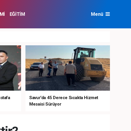
Mİ
EĞİTİM
Menü
NAT
ÇEVRE
ustafa
Savur’da 45 Derece Sıcakta Hizmet
Mesaisi Sürüyor