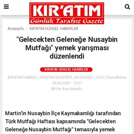
Anasayfa
KIR'ATIM GÜNCEL HABERLER
"Gelecekten Geleneğe Nusaybin
Mutfağı" yemek yarışması
düzenlendi
KIR'ATIM GÜNCEL HABERLER
(KIRATIM HABER) - KIR'ATIM GAZETESİ | 30.05.2025 - 13:27, Güncelleme:
30.05.2025 - 13:27
8414+ kez okundu.
Martin'in Nusaybin İlçe Kaymakamlığı tarafından
Türk Mutfağı Haftası kapsamında "Gelecekten
Geleneğe Nusaybin Mutfağı" temasıyla yemek