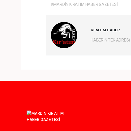
#MARDİN KIRATIM HABER GAZETESİ
KIRATIM HABER
HABERİN TEK ADRESİ
Pro-0.073