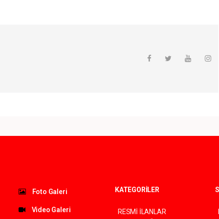
KATEGORİLER
S
Foto Galeri
Video Galeri
RESMİ İLANLAR