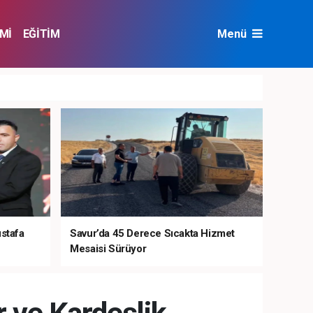
Mİ
EĞİTİM
Menü
NAT
ÇEVRE
ustafa
Savur’da 45 Derece Sıcakta Hizmet
Mesaisi Sürüyor