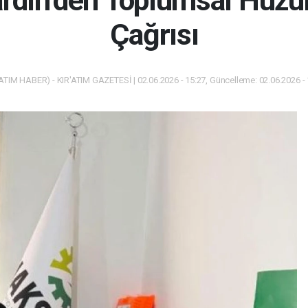
in’den Toplumsal Huzur
Çağrısı
ATIM HABER) - KIR'ATIM GAZETESİ | 02.06.2026 - 15:27, Güncelleme: 02.06.2026 -