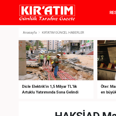
RE
TE
Anasayfa
KIR'ATIM GÜNCEL HABERLER
Dicle Elektrik’in 1,5 Milyar TL’lik
Öter: Man
Artuklu Yatırımında Sona Gelindi
en büyük
sanal ku