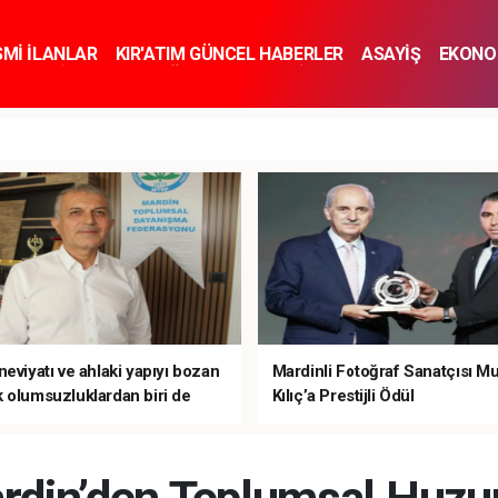
SMİ İLANLAR
KIR'ATIM GÜNCEL HABERLER
ASAYİŞ
EKONO
KNOLOJİ
SPOR
SAĞLIK
YAŞAM
İNSAN VE TOPLUM
SA
eviyatı ve ahlaki yapıyı bozan
Mardinli Fotoğraf Sanatçısı M
 olumsuzluklardan biri de
Kılıç’a Prestijli Ödül
mardır