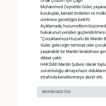
Ortak Çözüm İçin Çağrı
Muhammed Zeynettin Güler, yaşanan 
kuruluşları, kanaat önderleri ve mül
üretmesi gerektiğini belirtti.
Açıklamada, husumetlerin büyümede
hukukunun yeniden güçlendirilmesi i
“Çocuklarımıza Huzurlu Bir Mardin B
Güler, geleceğin teminatı olan çocukl
yaşanabilir bir Mardin bırakılması g
dikkat çekti.
HAKSİAD Mardin Şubesi olarak toplums
sorumluluğu almaya hazır olduklarını
etrafında kenetlenmeye davet etti.
KIR'ATIM GAZETESİ