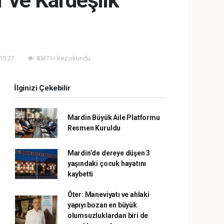
 ve Kardeşlik
 15:27
40871+ kez okundu.
İlginizi Çekebilir
Mardin Büyük Aile Platformu
Resmen Kuruldu
Mardin’de dereye düşen 3
yaşındaki çocuk hayatını
kaybetti
Öter: Maneviyatı ve ahlaki
yapıyı bozan en büyük
olumsuzluklardan biri de