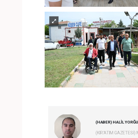
(HABER) HALİL YORĞ
(KIR'ATIM GAZETESİ)