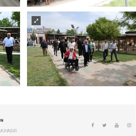
UN
 MUHABİR