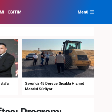
Mİ
EĞİTİM
Menü
NAT
ÇEVRE
ustafa
Savur’da 45 Derece Sıcakta Hizmet
Mesaisi Sürüyor