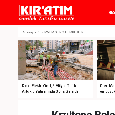
RE
TE
Anasayfa
KIR'ATIM GÜNCEL HABERLER
Dicle Elektrik’in 1,5 Milyar TL’lik
Öter: Man
Artuklu Yatırımında Sona Gelindi
en büyük
sanal ku