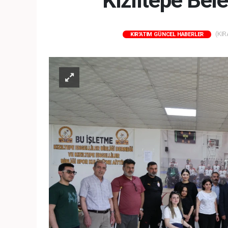
Kızıltepe Bel
(KIR
KIR'ATIM GÜNCEL HABERLER