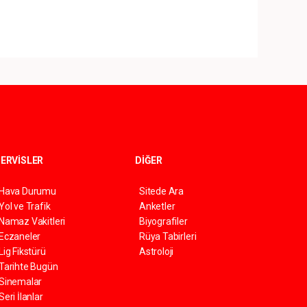
ERVİSLER
DİĞER
Hava Durumu
Sitede Ara
Yol ve Trafik
Anketler
Namaz Vakitleri
Biyografiler
Eczaneler
Rüya Tabirleri
Lig Fikstürü
Astroloji
Tarihte Bugün
Sinemalar
Seri İlanlar