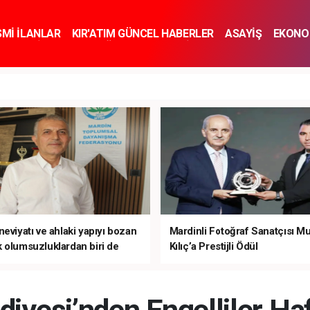
SMİ İLANLAR
KIR'ATIM GÜNCEL HABERLER
ASAYİŞ
EKONO
KNOLOJİ
SPOR
SAĞLIK
YAŞAM
İNSAN VE TOPLUM
SA
eviyatı ve ahlaki yapıyı bozan
Mardinli Fotoğraf Sanatçısı M
 olumsuzluklardan biri de
Kılıç’a Prestijli Ödül
mardır