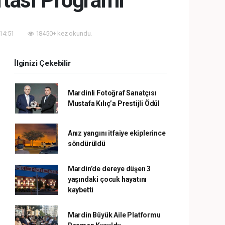
ftası Programı
 14:51
18450+ kez okundu.
İlginizi Çekebilir
Mardinli Fotoğraf Sanatçısı
Mustafa Kılıç’a Prestijli Ödül
Anız yangını itfaiye ekiplerince
söndürüldü
Mardin’de dereye düşen 3
yaşındaki çocuk hayatını
kaybetti
Mardin Büyük Aile Platformu