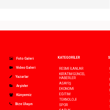
KATEGORİLER
S
Foto Galeri
Video Galeri
RESMİ İLANLAR
KIR'ATIM GÜNCEL
Yazarlar
HABERLER
ASAYİŞ
Arşivler
EKONOMİ
EĞİTİM
Künyemiz
TEKNOLOJİ
Bize Ulaşın
SPOR