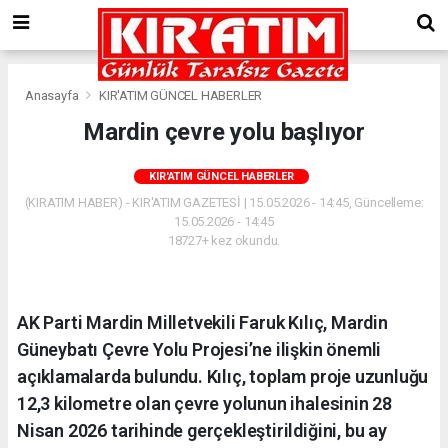
Anasayfa
KIR'ATIM GÜNCEL HABERLER
Mardin çevre yolu başlıyor
KIR'ATIM GÜNCEL HABERLER
(KIRATIM HABER) - KIR'ATIM GAZETESİ | 15.05.2026 - 14:45, Güncelleme:
15.05.2026 - 14:45
18727+ kez okundu.
AK Parti Mardin Milletvekili Faruk Kılıç, Mardin
Güneybatı Çevre Yolu Projesi’ne ilişkin önemli
açıklamalarda bulundu. Kılıç, toplam proje uzunluğu
12,3 kilometre olan çevre yolunun ihalesinin 28
Nisan 2026 tarihinde gerçekleştirildiğini, bu ay