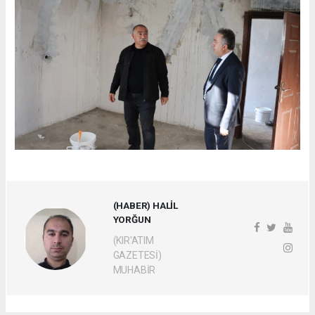
(HABER) HALİL
YORĞUN
(KIR'ATIM
GAZETESİ)
MUHABİR