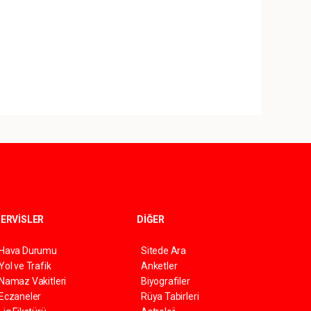
ERVİSLER
DİĞER
Hava Durumu
Sitede Ara
Yol ve Trafik
Anketler
Namaz Vakitleri
Biyografiler
Eczaneler
Rüya Tabirleri