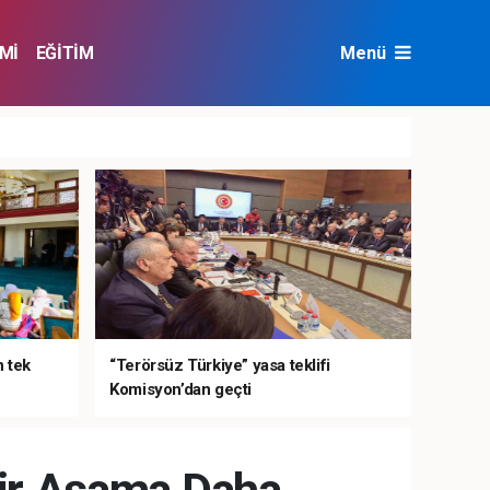
Mİ
EĞİTİM
Menü
NAT
ÇEVRE
n tek
“Terörsüz Türkiye” yasa teklifi
Komisyon’dan geçti