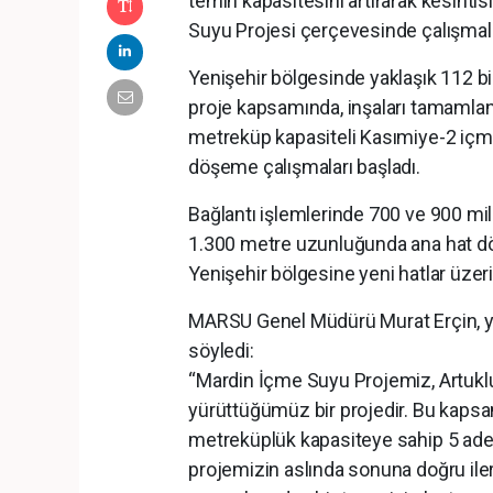
temin kapasitesini artırarak kesint
Suyu Projesi çerçevesinde çalışmala
Yenişehir bölgesinde yaklaşık 112 b
proje kapsamında, inşaları tamamlan
metreküp kapasiteli Kasımiye-2 içme
döşeme çalışmaları başladı.
Bağlantı işlemlerinde 700 ve 900 mil
1.300 metre uzunluğunda ana hat dö
Yenişehir bölgesine yeni hatlar üze
MARSU Genel Müdürü Murat Erçin, yür
söyledi:
“Mardin İçme Suyu Projemiz, Artuklu
yürüttüğümüz bir projedir. Bu kaps
metreküplük kapasiteye sahip 5 adet
projemizin aslında sonuna doğru ile