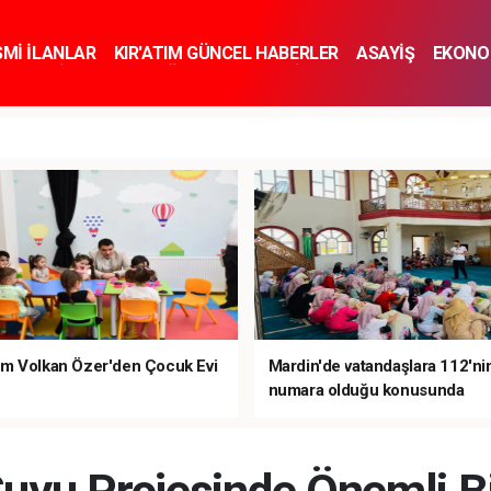
SMİ İLANLAR
KIR'ATIM GÜNCEL HABERLER
ASAYİŞ
EKONO
KNOLOJİ
SPOR
SAĞLIK
YAŞAM
İNSAN VE TOPLUM
SA
m Volkan Özer'den Çocuk Evi
Mardin'de vatandaşlara 112'ni
numara olduğu konusunda
bilgilendirme yapıldı