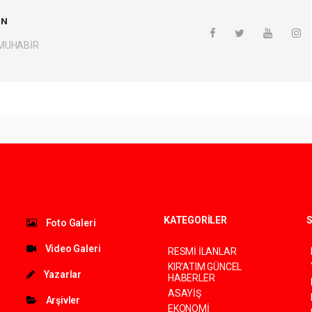
UN
 MUHABİR
KATEGORİLER
S
Foto Galeri
Video Galeri
RESMİ İLANLAR
KIR'ATIM GÜNCEL
Yazarlar
HABERLER
ASAYİŞ
Arşivler
EKONOMİ