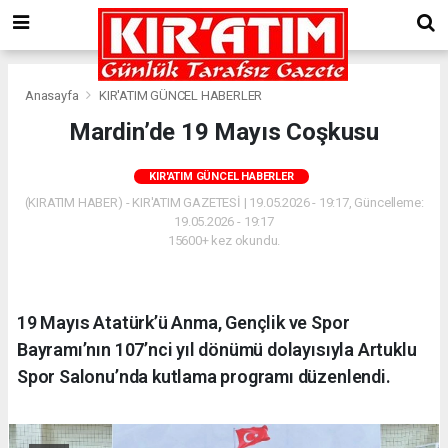
Anasayfa
KIR'ATIM GÜNCEL HABERLER
Mardin’de 19 Mayıs Coşkusu
KIR'ATIM GÜNCEL HABERLER
(KIRATIM HABER) - KIR'ATIM GAZETESİ | 19.05.2026 - 19:17, Güncelleme:
19.05.2026 - 19:17
15600+ kez okundu.
19 Mayıs Atatürk’ü Anma, Gençlik ve Spor
Bayramı’nın 107’nci yıl dönümü dolayısıyla Artuklu
Spor Salonu’nda kutlama programı düzenlendi.