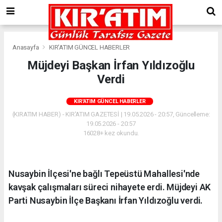
Anasayfa
KIR'ATIM GÜNCEL HABERLER
Müjdeyi Başkan İrfan Yıldızoğlu
Verdi
KIR'ATIM GÜNCEL HABERLER
(KIRATIM HABER) - KIR'ATIM GAZETESİ | 19.05.2026 - 20:57, Güncelleme:
19.05.2026 - 20:57
16028+ kez okundu.
Nusaybin İlçesi'ne bağlı Tepeüstü Mahallesi'nde
kavşak çalışmaları süreci nihayete erdi. Müjdeyi AK
Parti Nusaybin İlçe Başkanı İrfan Yıldızoğlu verdi.