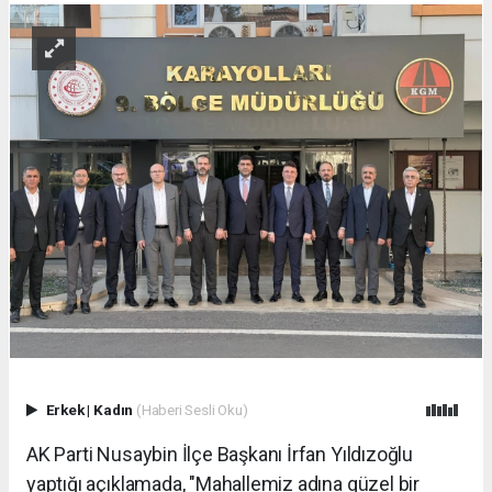
Erkek
|
Kadın
(Haberi Sesli Oku)
AK Parti Nusaybin İlçe Başkanı İrfan Yıldızoğlu
yaptığı açıklamada, "Mahallemiz adına güzel bir