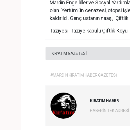
Mardin Engelliller ve Sosyal Yardı
olan Yertüm’ün cenazesi, otopsi işl
kaldırıldı. Genç ustanın naaşı, Çiftli
Taziyesi: Taziye kabulü Çiftlik Köyü 
KIR'ATIM GAZETESİ
#MARDİN KIRATIM HABER GAZETESİ
KIRATIM HABER
HABERİN TEK ADRESİ