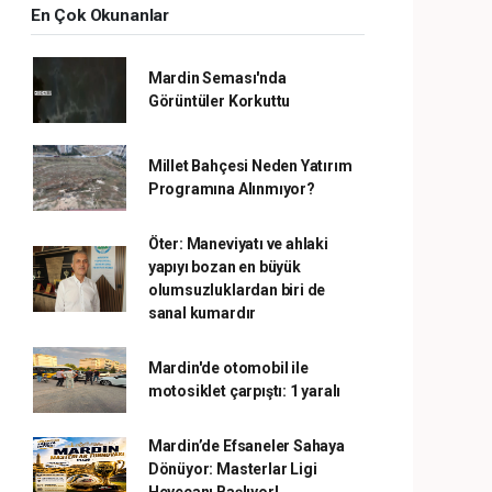
En Çok Okunanlar
Mardin Seması'nda
Görüntüler Korkuttu
Millet Bahçesi Neden Yatırım
Programına Alınmıyor?
Öter: Maneviyatı ve ahlaki
yapıyı bozan en büyük
olumsuzluklardan biri de
sanal kumardır
Mardin'de otomobil ile
motosiklet çarpıştı: 1 yaralı
Mardin’de Efsaneler Sahaya
Dönüyor: Masterlar Ligi