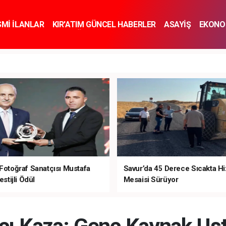
SMİ İLANLAR
KIR'ATIM GÜNCEL HABERLER
ASAYİŞ
EKONO
KNOLOJİ
SPOR
SAĞLIK
YAŞAM
İNSAN VE TOPLUM
SA
 Fotoğraf Sanatçısı Mustafa
Savur’da 45 Derece Sıcakta H
estijli Ödül
Mesaisi Sürüyor