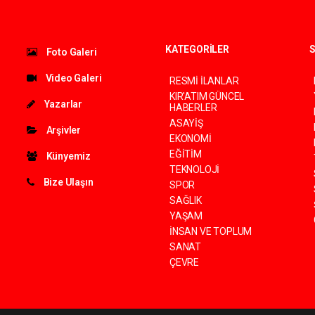
KATEGORİLER
S
Foto Galeri
Video Galeri
RESMİ İLANLAR
KIR'ATIM GÜNCEL
Yazarlar
HABERLER
ASAYİŞ
Arşivler
EKONOMİ
EĞİTİM
Künyemiz
TEKNOLOJİ
Bize Ulaşın
SPOR
SAĞLIK
YAŞAM
İNSAN VE TOPLUM
SANAT
ÇEVRE