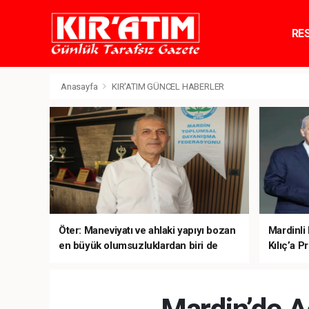
RE
TE
Anasayfa
KIR'ATIM GÜNCEL HABERLER
Öter: Maneviyatı ve ahlaki yapıyı bozan
Mardinli
en büyük olumsuzluklardan biri de
Kılıç’a Pr
sanal kumardır