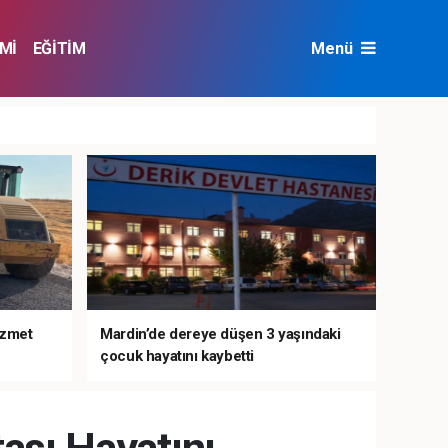
Mİ
EĞİTİM
Menü
NAT
ÇEVRE
izmet
Mardin’de dereye düşen 3 yaşındaki
çocuk hayatını kaybetti