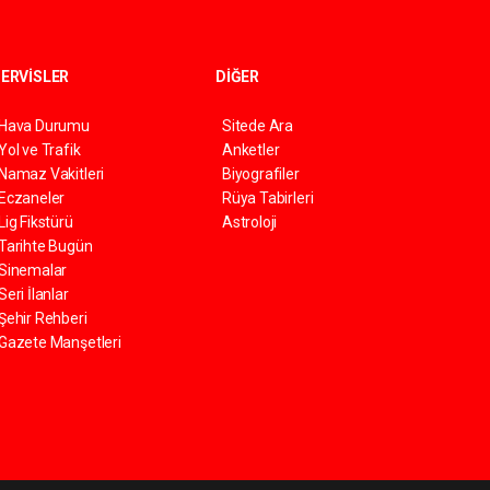
ERVİSLER
DİĞER
Hava Durumu
Sitede Ara
Yol ve Trafik
Anketler
Namaz Vakitleri
Biyografiler
Eczaneler
Rüya Tabirleri
Lig Fikstürü
Astroloji
Tarihte Bugün
Sinemalar
Seri İlanlar
Şehir Rehberi
Gazete Manşetleri