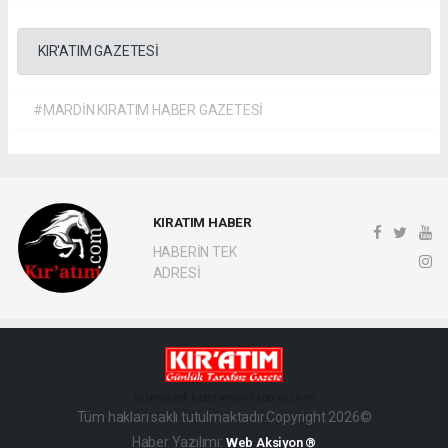
KIR'ATIM GAZETESİ
#MARDİN KIRATIM HABER GAZETESİ
KIRATIM HABER
HABERİN TEK
ADRESİ
haber paketi
haber scripti
haber yazılımı
Tüm hakları saklı tutulmaktadır.Copyright 2026©
Haber Yazılımı:
Web Aksiyon ®