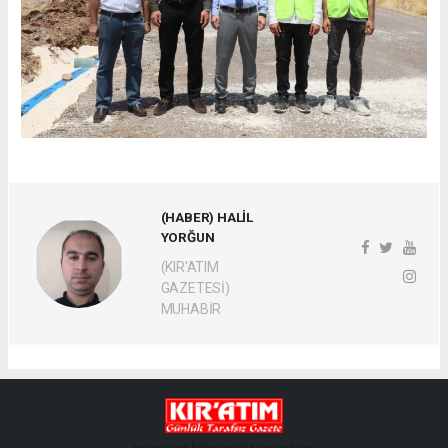
(HABER) HALİL
YORĞUN
(KIR'ATIM
GAZETESİ)
MUHABİR