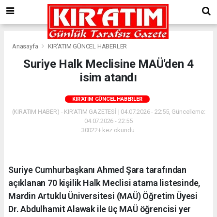
Anasayfa
KIR'ATIM GÜNCEL HABERLER
Suriye Halk Meclisine MAÜ'den 4
isim atandı
KIR'ATIM GÜNCEL HABERLER
(KIRATIM HABER) - KIR'ATIM GAZETESİ | 04.07.2026 - 22:55, Güncelleme:
04.07.2026 - 22:55
30022+ kez okundu.
Suriye Cumhurbaşkanı Ahmed Şara tarafından
açıklanan 70 kişilik Halk Meclisi atama listesinde,
Mardin Artuklu Üniversitesi (MAÜ) Öğretim Üyesi
Dr. Abdulhamit Alawak ile üç MAÜ öğrencisi yer