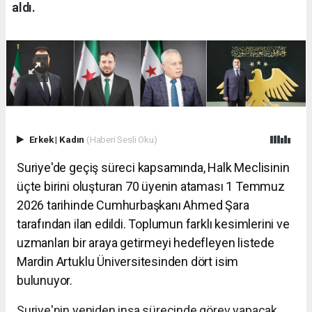
aldı.
Erkek
|
Kadın
(Haberi Sesli Oku)
Suriye'de geçiş süreci kapsamında, Halk Meclisinin
üçte birini oluşturan 70 üyenin ataması 1 Temmuz
2026 tarihinde Cumhurbaşkanı Ahmed Şara
tarafından ilan edildi. Toplumun farklı kesimlerini ve
uzmanları bir araya getirmeyi hedefleyen listede
Mardin Artuklu Üniversitesinden dört isim
bulunuyor.
Suriye'nin yeniden inşa sürecinde görev yapacak