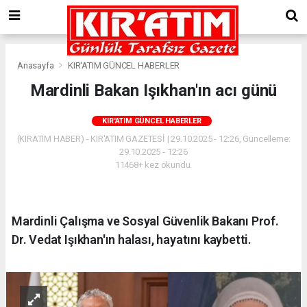
Anasayfa
KIR'ATIM GÜNCEL HABERLER
Mardinli Bakan Işıkhan'ın acı günü
KIR'ATIM GÜNCEL HABERLER
(KIRATIM HABER) - KIR'ATIM GAZETESİ | 29.10.2025 - 12:26, Güncelleme:
29.10.2025 - 12:26
11468+ kez okundu.
Mardinli Çalışma ve Sosyal Güvenlik Bakanı Prof.
Dr. Vedat Işıkhan'ın halası, hayatını kaybetti.