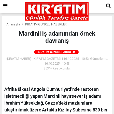
Anasayfa
KIR'ATIM GÜNCEL HABERLER
Mardinli iş adamından örnek
davranış
KIR'ATIM GÜNCEL HABERLER
(KIRATIM HABER) - KIR'ATIM GAZETESİ | 16.10.2025 - 10:53, Güncelleme:
16.10.2025 - 10:53
8531+ kez okundu.
Afrika ülkesi Angola Cumhuriyeti'nde restoran
işletmeciliği yapan Mardinli hayırsever iş adamı
İbrahim Yüksekdağ, Gazze'deki mazlumlara
ulaştırılmak üzere Artuklu Kızılay Şubesine 839 bin