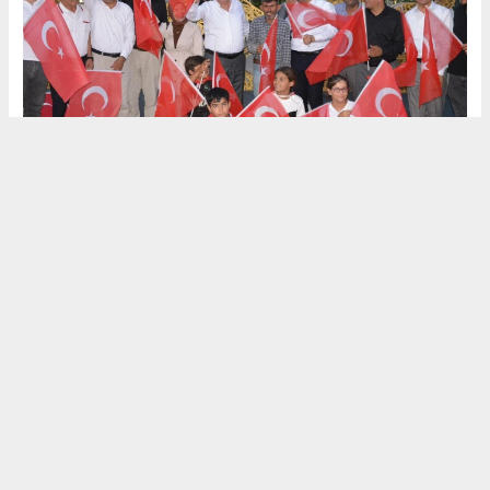
(HABER) HALİL
YORĞUN
(KIR'ATIM
GAZETESİ)
MUHABİR