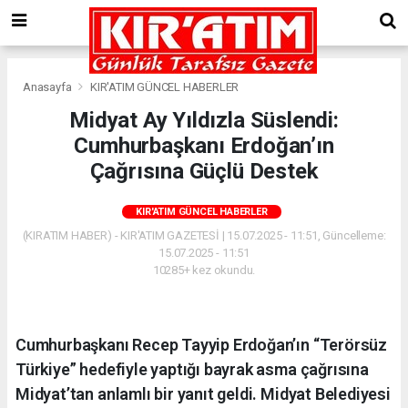
Anasayfa
KIR'ATIM GÜNCEL HABERLER
Midyat Ay Yıldızla Süslendi:
Cumhurbaşkanı Erdoğan’ın
Çağrısına Güçlü Destek
KIR'ATIM GÜNCEL HABERLER
(KIRATIM HABER) - KIR'ATIM GAZETESİ | 15.07.2025 - 11:51, Güncelleme:
15.07.2025 - 11:51
10285+ kez okundu.
Cumhurbaşkanı Recep Tayyip Erdoğan’ın “Terörsüz
Türkiye” hedefiyle yaptığı bayrak asma çağrısına
Midyat’tan anlamlı bir yanıt geldi. Midyat Belediyesi