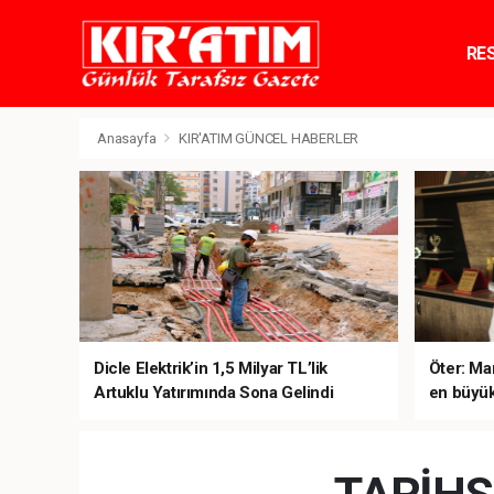
RE
TE
Anasayfa
KIR'ATIM GÜNCEL HABERLER
Dicle Elektrik’in 1,5 Milyar TL’lik
Öter: Man
Artuklu Yatırımında Sona Gelindi
en büyük
sanal ku