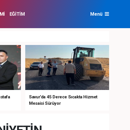
Mİ
EĞİTİM
Menü
NAT
ÇEVRE
ustafa
Savur’da 45 Derece Sıcakta Hizmet
Mesaisi Sürüyor