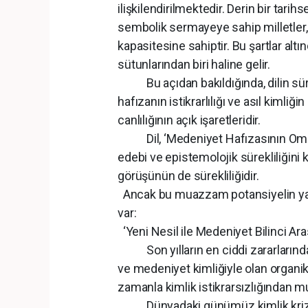
ilişkilendirilmektedir. Derin bir tarihs
sembolik sermayeye sahip milletler, 
kapasitesine sahiptir. Bu şartlar altın
sütunlarından biri haline gelir.
Bu açıdan bakıldığında, dilin sürekli
hafızanın istikrarlılığı ve asıl kimli
canlılığının açık işaretleridir.
Dil, ‘Medeniyet Hafızasının Omurgas
edebi ve epistemolojik sürekliliğini ko
görüşünün de sürekliliğidir.
Ancak bu muazzam potansiyelin yanı
var:
‘Yeni Nesil ile Medeniyet Bilinci Ar
Son yılların en ciddi zararlarından 
ve medeniyet kimliğiyle olan organik 
zamanla kimlik istikrarsızlığından mu
Dünyadaki günümüz kimlik krizleri,