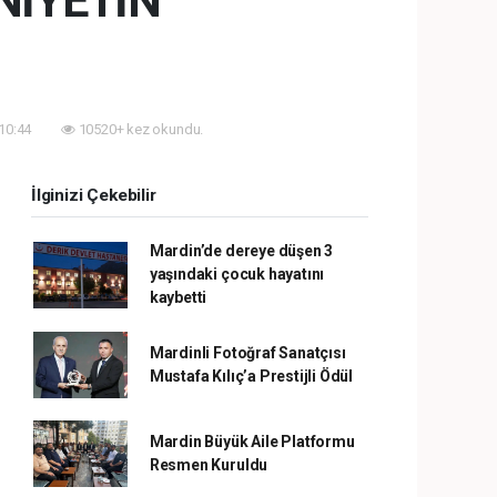
NİYETİN
 10:44
10520+ kez okundu.
İlginizi Çekebilir
Mardin’de dereye düşen 3
yaşındaki çocuk hayatını
kaybetti
Mardinli Fotoğraf Sanatçısı
Mustafa Kılıç’a Prestijli Ödül
Mardin Büyük Aile Platformu
Resmen Kuruldu