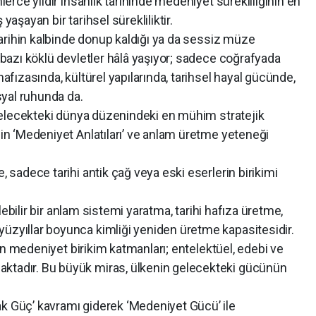
nlerce yıldır insanlık tarihinde medeniyet sürekliliğinin en
yaşayan bir tarihsel sürekliliktir.
hin kalbinde donup kaldığı ya da sessiz müze
, bazı köklü devletler hâlâ yaşıyor; sadece coğrafyada
hafızasında, kültürel yapılarında, tarihsel hayal gücünde,
yal ruhunda da.
cekteki dünya düzenindeki en mühim stratejik
nin ‘Medeniyet Anlatıları’ ve anlam üretme yeteneği
 sadece tarihi antik çağ veya eski eserlerin birikimi
lir bir anlam sistemi yaratma, tarihi hafıza üretme,
yüzyıllar boyunca kimliği yeniden üretme kapasitesidir.
edeniyet birikim katmanları; entelektüel, edebi ve
aktadır. Bu büyük miras, ülkenin gelecekteki gücünün
’ kavramı giderek ‘Medeniyet Gücü’ ile