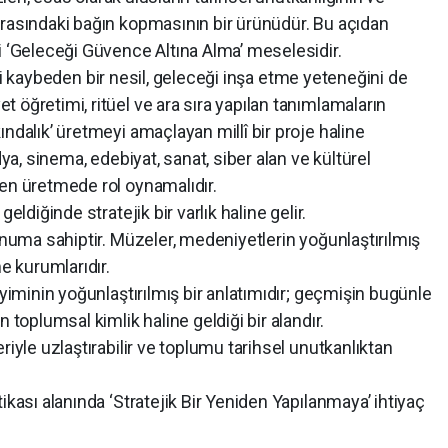
arasındaki bağın kopmasının bir ürünüdür. Bu açıdan
i ‘Geleceği Güvence Altına Alma’ meselesidir.
kaybeden bir nesil, geleceği inşa etme yeteneğini de
 öğretimi, ritüel ve ara sıra yapılan tanımlamaların
ndalık’ üretmeyi amaçlayan millî bir proje haline
dya, sinema, edebiyat, sanat, siber alan ve kültürel
den üretmede rol oynamalıdır.
ldiğinde stratejik bir varlık haline gelir.
numa sahiptir. Müzeler, medeniyetlerin yoğunlaştırılmış
me kurumlarıdır.
yiminin yoğunlaştırılmış bir anlatımıdır; geçmişin bugünle
 toplumsal kimlik haline geldiği bir alandır.
iyle uzlaştırabilir ve toplumu tarihsel unutkanlıktan
kası alanında ‘Stratejik Bir Yeniden Yapılanmaya’ ihtiyaç