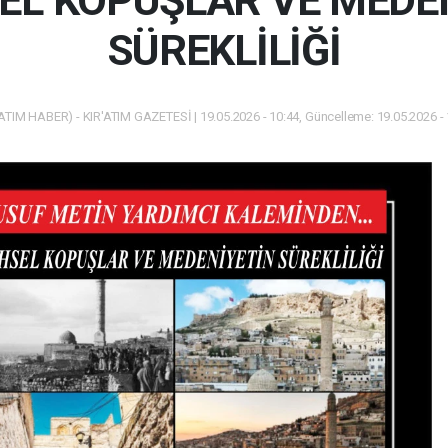
EL KOPUŞLAR VE MEDE
SÜREKLİLİĞİ
ATIM HABER) - KIR'ATIM GAZETESİ | 19.05.2026 - 10:44, Güncelleme: 19.05.2026 -