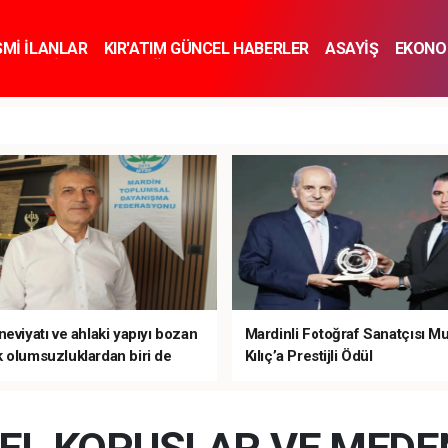
SMİ İLANLAR
KIR'ATIM GÜNCEL HABERLER
ASAYİŞ
EKONO
KNOLOJİ
SPOR
SAĞLIK
YAŞAM
İNSAN VE TOPLUM
SA
eviyatı ve ahlaki yapıyı bozan
Mardinli Fotoğraf Sanatçısı M
 olumsuzluklardan biri de
Kılıç’a Prestijli Ödül
mardır