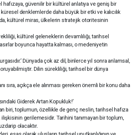
el hafızaya, güvenilir bir kültürel anlatıya ve geniş bir
küresel denklemlerde daha büyük bir etki ve kalıcılık
da, kültürel miras, ülkelerin stratejik otoritesinin
liği, kültürel geleneklerin devamlılığı, tarihsel
ğin asırlar boyunca hayatta kalması, o medeniyetin
ıdır.’ Dünyada çok az dil, binlerce yıl sonra anlamsal,
ruyabilmiştir. Dilin sürekliliği, tarihsel bir dünya
 sıra, açıkça ele alınması gereken önemli bir konu daha
asındaki Giderek Artan Kopukluk!’
biri, toplumun, özellikle de genç neslin, tarihsel hafıza
ilişkisinin gerilemesidir. Tarihini tanımayan bir toplum,
zdarip olacaktır.
 esas olarak ulusların tarihsel unutkanlığının ve