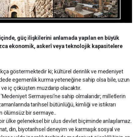
içinde, güç ilişkilerini anlamada yapılan en büyük
nızca ekonomik, askerî veya teknolojik kapasitelere
kça göstermektedir ki; kültürel derinlik ve medeniyet
adede egemenlik kurma yeteneğine sahip olsa bile, uzun
 ve iç çöküşten muzdarip olacaktır.
 ‘Medeniyet Sermayesi’ne sahip olmalarıdır; milletlerin
amanlarında tarihsel bütünlüğü, kimliği ve istikrarı
en ölümsüz bir sermaye..
 ülke geleneksel bir ulus devlet biçiminde anlaşılamaz.
l, sanat, din, biyotarihsel deneyim ve karmaşık sosyal ve