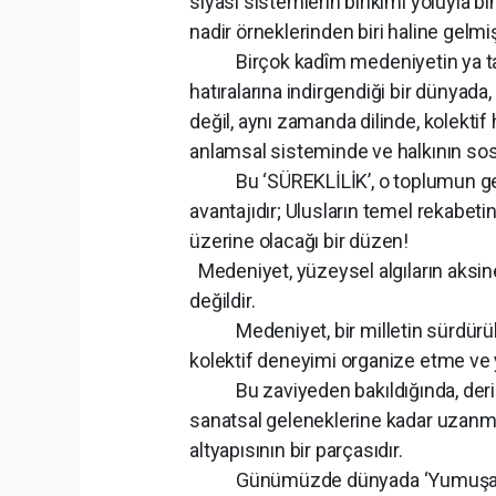
siyasi sistemlerin birikimi yoluyla bi
nadir örneklerinden biri haline gelmiş 
Birçok kadîm medeniyetin ya tari
hatıralarına indirgendiği bir dünyada
değil, aynı zamanda dilinde, kolektif 
anlamsal sisteminde ve halkının sos
Bu ‘SÜREKLİLİK’, o toplumun gele
avantajıdır; Ulusların temel rekabeti
üzerine olacağı bir düzen!
Medeniyet, yüzeysel algıların aksine,
değildir.
Medeniyet, bir milletin sürdürülebi
kolektif deneyimi organize etme ve 
Bu zaviyeden bakıldığında, derin m
sanatsal geleneklerine kadar uzanm
altyapısının bir parçasıdır.
Günümüzde dünyada ‘Yumuşak Güç