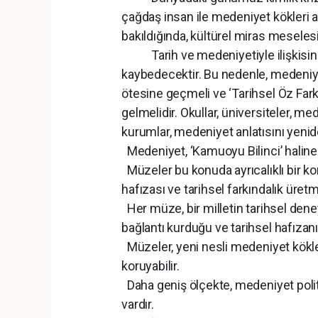
çağdaş insan ile medeniyet kökleri 
bakıldığında, kültürel miras meseles
Tarih ve medeniyetiyle ilişkisini 
kaybedecektir. Bu nedenle, medeniyet
ötesine geçmeli ve ‘Tarihsel Öz Farkı
gelmelidir. Okullar, üniversiteler, me
kurumlar, medeniyet anlatısını yeni
Medeniyet, ‘Kamuoyu Bilinci’ haline ge
Müzeler bu konuda ayrıcalıklı bir ko
hafızası ve tarihsel farkındalık üret
Her müze, bir milletin tarihsel dene
bağlantı kurduğu ve tarihsel hafızanın
Müzeler, yeni nesli medeniyet kökler
koruyabilir.
Daha geniş ölçekte, medeniyet politi
vardır.