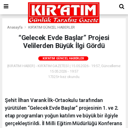
Anasayfa
KIR'ATIM GÜNCEL HABERLER
“Gelecek Evde Başlar” Projesi
Velilerden Büyük İlgi Gördü
KIR'ATIM GÜNCEL HABERLER
(KIRATIM HABER) - KIR'ATIM GAZETESİ | 15.05.2026 - 19:57, Güncelleme:
15.05.2026 - 19:57
17325+ kez okundu.
Şehit İlhan Varank İlk-Ortaokulu tarafından
yürütülen “Gelecek Evde Başlar” projesinin 1. ve 2.
etap programları yoğun katılım ve büyük bir ilgiyle
gerçekleştirildi. İl Milli Eğitim Müdürlüğü Konferans