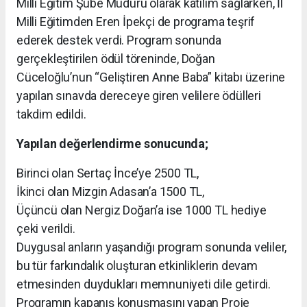
Milli Eğitim Şube Müdürü olarak katılım sağlarken, İl
Milli Eğitimden Eren İpekçi de programa teşrif
ederek destek verdi. Program sonunda
gerçekleştirilen ödül töreninde, Doğan
Cüceloğlu’nun “Geliştiren Anne Baba” kitabı üzerine
yapılan sınavda dereceye giren velilere ödülleri
takdim edildi.
Yapılan değerlendirme sonucunda;
Birinci olan Sertaç İnce’ye 2500 TL,
İkinci olan Mizgin Adasan’a 1500 TL,
Üçüncü olan Nergiz Doğan’a ise 1000 TL hediye
çeki verildi.
Duygusal anların yaşandığı program sonunda veliler,
bu tür farkındalık oluşturan etkinliklerin devam
etmesinden duydukları memnuniyeti dile getirdi.
Programın kapanış konuşmasını yapan Proje