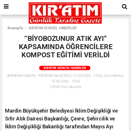
Anasayfa
KIR'ATIM GÜNCEL HABERLER
‘’BİYOBOZUNUR ATIK AYI”
KAPSAMINDA ÖĞRENCİLERE
KOMPOST EĞİTİMİ VERİLDİ
KIR'ATIM GÜNCEL HABERLER
(KIRATIM HABER) - KIR'ATIM GAZETESİ | 15.05.2026 - 19:52, Güncelleme:
15.05.2026 - 19:52
17254+ kez okundu.
Mardin Büyükşehir Belediyesi İklim Değişikliği ve
Sıfır Atık Dairesi Başkanlığı, Çevre, Şehircilik ve
İklim Değişikliği Bakanlığı tarafından Mayıs Ayı