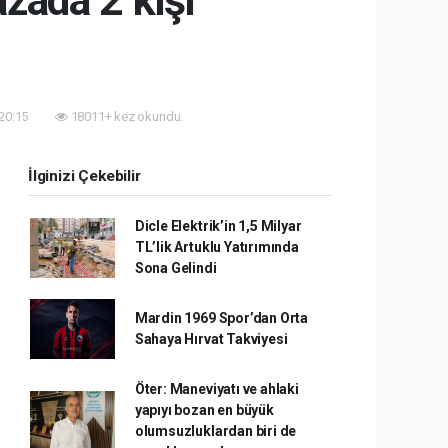
azada 2 kişi
 20:15
18011+ kez okundu.
İlginizi Çekebilir
Dicle Elektrik’in 1,5 Milyar
TL’lik Artuklu Yatırımında
Sona Gelindi
Mardin 1969 Spor’dan Orta
Sahaya Hırvat Takviyesi
Öter: Maneviyatı ve ahlaki
yapıyı bozan en büyük
olumsuzluklardan biri de