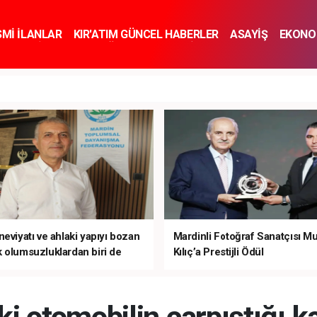
SMİ İLANLAR
KIR'ATIM GÜNCEL HABERLER
ASAYİŞ
EKONO
KNOLOJİ
SPOR
SAĞLIK
YAŞAM
İNSAN VE TOPLUM
SA
eviyatı ve ahlaki yapıyı bozan
Mardinli Fotoğraf Sanatçısı M
 olumsuzluklardan biri de
Kılıç’a Prestijli Ödül
mardır