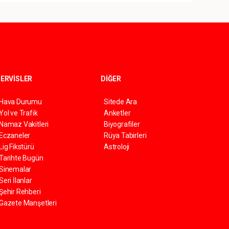
ERVİSLER
DİĞER
Hava Durumu
Sitede Ara
Yol ve Trafik
Anketler
Namaz Vakitleri
Biyografiler
Eczaneler
Rüya Tabirleri
Lig Fikstürü
Astroloji
Tarihte Bugün
Sinemalar
Seri İlanlar
Şehir Rehberi
Gazete Manşetleri