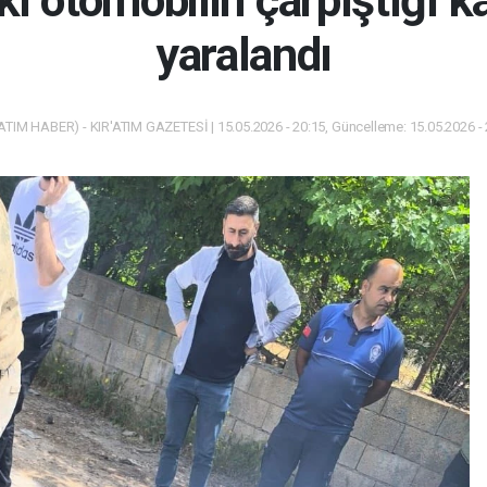
ki otomobilin çarpıştığı k
yaralandı
ATIM HABER) - KIR'ATIM GAZETESİ | 15.05.2026 - 20:15, Güncelleme: 15.05.2026 -