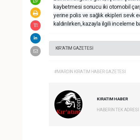
kaybetmesi sonucu iki otomobil çarpış
yerine polis ve sağlık ekipleri sevk 
kaldırılırken, kazayla ilgili inceleme ba
KIR'ATIM GAZETESİ
#MARDİN KIRATIM HABER GAZETESİ
KIRATIM HABER
HABERİN TEK ADRESİ