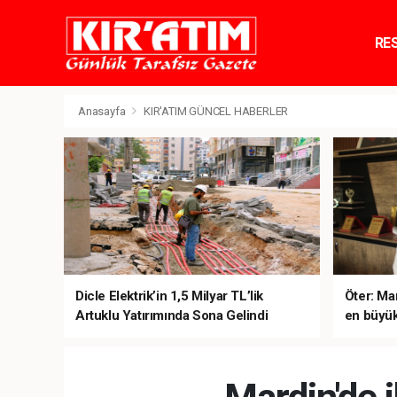
RE
TE
Anasayfa
KIR'ATIM GÜNCEL HABERLER
Dicle Elektrik’in 1,5 Milyar TL’lik
Öter: Man
Artuklu Yatırımında Sona Gelindi
en büyük
sanal ku