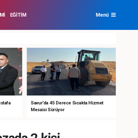
Mİ
EĞİTİM
Menü
NAT
ÇEVRE
ustafa
Savur’da 45 Derece Sıcakta Hizmet
Mesaisi Sürüyor