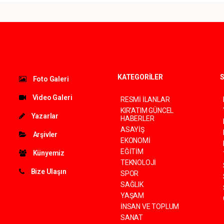
KATEGORİLER
S
Foto Galeri
Video Galeri
RESMİ İLANLAR
KIR'ATIM GÜNCEL
Yazarlar
HABERLER
ASAYİŞ
Arşivler
EKONOMİ
EĞİTİM
Künyemiz
TEKNOLOJİ
Bize Ulaşın
SPOR
SAĞLIK
YAŞAM
İNSAN VE TOPLUM
SANAT