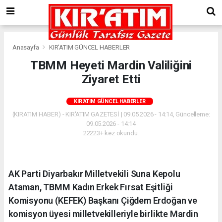
Anasayfa
KIR'ATIM GÜNCEL HABERLER
TBMM Heyeti Mardin Valiliğini
Ziyaret Etti
KIR'ATIM GÜNCEL HABERLER
(KIRATIM HABER) - KIR'ATIM GAZETESİ | 09.05.2026 - 14:14, Güncelleme:
09.05.2026 - 14:14
22223+ kez okundu.
AK Parti Diyarbakır Milletvekili Suna Kepolu
Ataman, TBMM Kadın Erkek Fırsat Eşitliği
Komisyonu (KEFEK) Başkanı Çiğdem Erdoğan ve
komisyon üyesi milletvekilleriyle birlikte Mardin