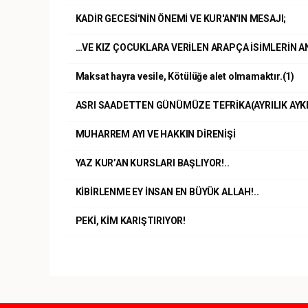
KADİR GECESİ'NİN ÖNEMİ VE KUR'AN'IN MESAJI;
…VE KIZ ÇOCUKLARA VERİLEN ARAPÇA İSİMLERİN A
Maksat hayra vesile, Kötülüğe alet olmamaktır.(1)
ASRI SAADETTEN GÜNÜMÜZE TEFRİKA(AYRILIK AYKI
MUHARREM AYI VE HAKKIN DİRENİŞİ
YAZ KUR’AN KURSLARI BAŞLIYOR!..
KİBİRLENME EY İNSAN EN BÜYÜK ALLAH!..
PEKİ, KİM KARIŞTIRIYOR!