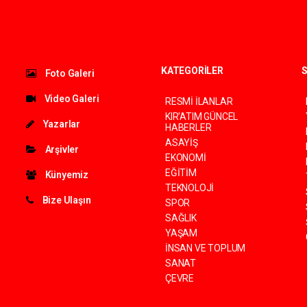
KATEGORİLER
S
Foto Galeri
Video Galeri
RESMİ İLANLAR
KIR'ATIM GÜNCEL
Yazarlar
HABERLER
ASAYİŞ
Arşivler
EKONOMİ
EĞİTİM
Künyemiz
TEKNOLOJİ
Bize Ulaşın
SPOR
SAĞLIK
YAŞAM
İNSAN VE TOPLUM
SANAT
ÇEVRE