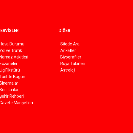
ERVİSLER
DİĞER
Hava Durumu
Sitede Ara
Yol ve Trafik
Anketler
Namaz Vakitleri
Biyografiler
Eczaneler
Rüya Tabirleri
Lig Fikstürü
Astroloji
Tarihte Bugün
Sinemalar
Seri İlanlar
Şehir Rehberi
Gazete Manşetleri