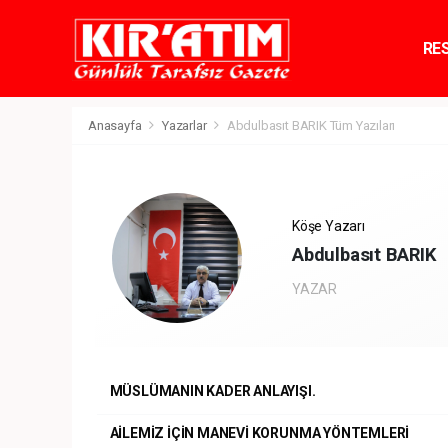
RE
TE
Anasayfa
Yazarlar
Abdulbasıt BARIK Tüm Yazıları
Köşe Yazarı
Abdulbasıt BARIK
YAZAR
MÜSLÜMANIN KADER ANLAYIŞI.
AİLEMİZ İÇİN MANEVİ KORUNMA YÖNTEMLERİ