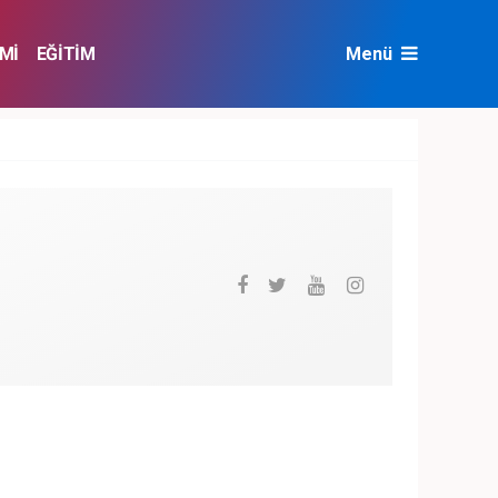
Mİ
EĞİTİM
Menü
NAT
ÇEVRE