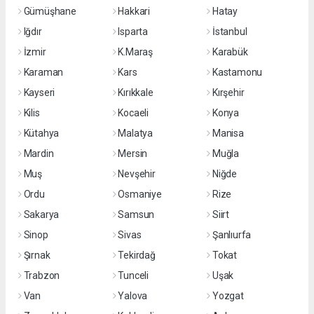
Gümüşhane
Hakkari
Hatay
Iğdır
Isparta
İstanbul
İzmir
K.Maraş
Karabük
Karaman
Kars
Kastamonu
Kayseri
Kırıkkale
Kırşehir
Kilis
Kocaeli
Konya
Kütahya
Malatya
Manisa
Mardin
Mersin
Muğla
Muş
Nevşehir
Niğde
Ordu
Osmaniye
Rize
Sakarya
Samsun
Siirt
Sinop
Sivas
Şanlıurfa
Şırnak
Tekirdağ
Tokat
Trabzon
Tunceli
Uşak
Van
Yalova
Yozgat