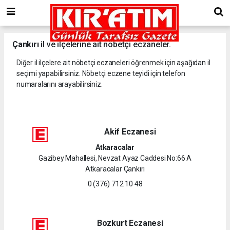
Çankırı
il ve ilçelerine ait nöbetçi eczaneler.
Diğer il ilçelere ait nöbetçi eczaneleri öğrenmek için aşağıdan il
seçimi yapabilirsiniz. Nöbetçi eczene teyidi için telefon
numaralarını arayabilirsiniz.
Akif Eczanesi
Atkaracalar
Gazibey Mahallesi, Nevzat Ayaz Caddesi No:66 A
Atkaracalar Çankırı
0 (376) 712 10 48
Bozkurt Eczanesi