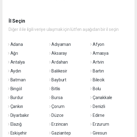
İl Seçin
Diğer il ile ilgili veriye ulaşmak için lütfen aşağıdan bir il seçin
Adana
Adıyaman
Afyon
Ağrı
Aksaray
Amasya
Antalya
Ardahan
Artvin
Aydın
Balıkesir
Bartın
Batman
Bayburt
Bilecik
Bingöl
Bitlis
Bolu
Burdur
Bursa
Çanakkale
Çankırı
Çorum
Denizli
Diyarbakır
Düzce
Edirne
Elazığ
Erzincan
Erzurum
Eskişehir
Gaziantep
Giresun