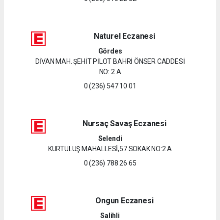
Naturel Eczanesi
Gördes
DİVAN MAH. ŞEHİT PİLOT BAHRİ ÖNSER CADDESİ
NO: 2 A
0 (236) 547 10 01
Nursaç Savaş Eczanesi
Selendi
KURTULUŞ MAHALLESİ,57.SOKAK NO:2 A
0 (236) 788 26 65
Ongun Eczanesi
Salihli