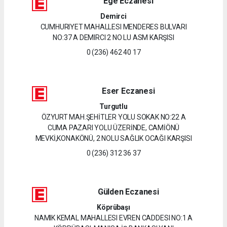
Ege Eczanesi
Demirci
CUMHURIYET MAHALLESI MENDERES BULVARI
NO:37 A DEMIRCI 2 NO LU ASM KARŞISI
0 (236) 462 40 17
Eser Eczanesi
Turgutlu
ÖZYURT MAH.ŞEHİTLER YOLU SOKAK NO:22 A
CUMA PAZARI YOLU ÜZERİNDE, CAMİÖNÜ
MEVKİ,KONAKÖNÜ, 2 NOLU SAĞLIK OCAĞI KARŞISI
0 (236) 312 36 37
Gülden Eczanesi
Köprübaşı
NAMIK KEMAL MAHALLESI EVREN CADDESI NO:1 A