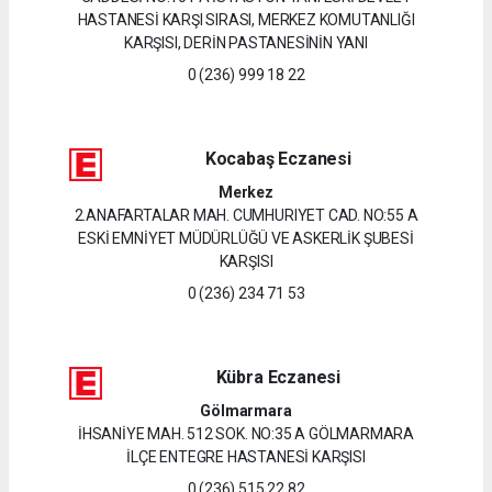
HASTANESİ KARŞI SIRASI, MERKEZ KOMUTANLIĞI
KARŞISI, DERİN PASTANESİNİN YANI
0 (236) 999 18 22
Kocabaş Eczanesi
Merkez
2.ANAFARTALAR MAH. CUMHURIYET CAD. NO:55 A
ESKİ EMNİYET MÜDÜRLÜĞÜ VE ASKERLİK ŞUBESİ
KARŞISI
0 (236) 234 71 53
Kübra Eczanesi
Gölmarmara
İHSANİYE MAH. 512 SOK. NO:35 A GÖLMARMARA
İLÇE ENTEGRE HASTANESİ KARŞISI
0 (236) 515 22 82