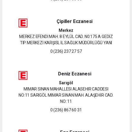
Çipiller Eczanesi
Merkez
MERKEZ EFENDI MAH. 8 EYLÜL CAD. N0:175 A GEDİZ
TIP MERKEZİ KARŞISI, İL SAĞLIK MÜDÜRLÜĞÜ YANI
0 (236) 237 27 57
Deniz Eczanesi
Sarıgöl
MIMAR SINAN MAHALLESI ALASEHIR CADDESI
NO:11 SARIGÖL MİMAR SİNAN MAH. ALAŞEHİR CAD.
NO: 11
0 (236) 867 60 31