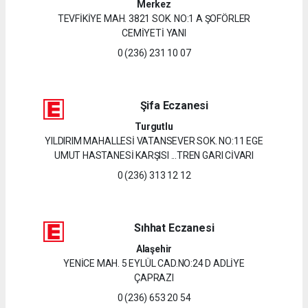
Merkez
TEVFİKİYE MAH. 3821 SOK. NO:1 A ŞOFÖRLER
CEMİYETİ YANI
0 (236) 231 10 07
Şifa Eczanesi
Turgutlu
YILDIRIM MAHALLESİ VATANSEVER SOK. NO:11 EGE
UMUT HASTANESİ KARŞISI ...TREN GARI CİVARI
0 (236) 313 12 12
Sıhhat Eczanesi
Alaşehir
YENİCE MAH. 5 EYLÜL CAD.NO:24 D ADLİYE
ÇAPRAZI
0 (236) 653 20 54