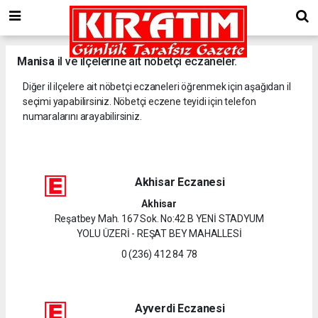
Manisa
il ve ilçelerine ait nöbetçi eczaneler.
Diğer il ilçelere ait nöbetçi eczaneleri öğrenmek için aşağıdan il
seçimi yapabilirsiniz. Nöbetçi eczene teyidi için telefon
numaralarını arayabilirsiniz.
Akhisar Eczanesi
Akhisar
Reşatbey Mah. 167 Sok. No:42 B YENİ STADYUM
YOLU ÜZERİ - REŞAT BEY MAHALLESİ
0 (236) 412 84 78
Ayverdi Eczanesi