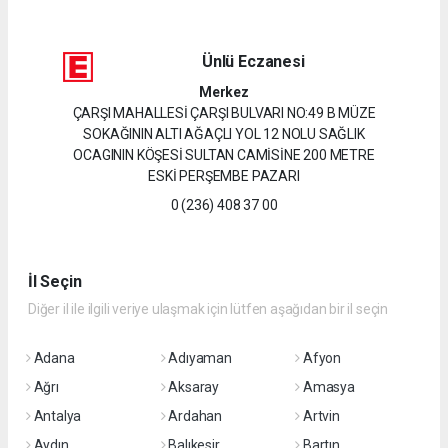
Ünlü Eczanesi
Merkez
ÇARŞI MAHALLESİ ÇARŞI BULVARI NO:49 B MÜZE
SOKAĞININ ALTI AĞAÇLI YOL 12 NOLU SAĞLIK
OCAGININ KÖŞESİ SULTAN CAMİSİNE 200 METRE
ESKİ PERŞEMBE PAZARI
0 (236) 408 37 00
İl Seçin
Diğer il ile ilgili veriye ulaşmak için lütfen aşağıdan bir il seçin
Adana
Adıyaman
Afyon
Ağrı
Aksaray
Amasya
Antalya
Ardahan
Artvin
Aydın
Balıkesir
Bartın