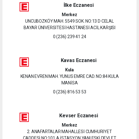
İlke Eczanesi
Merkez
UNCUBOZKÖY MAH. 5549 SOK. NO:13 D CELAL
BAYAR ÜNİVERSİTESİ HASTANESİ ACİL KARŞISI
0 (236) 239 41 24
Kavas Eczanesi
Kula
KENAN EVREN MAH. YUNUS EMRE CAD. NO:84 KULA
MANİSA
0 (236) 816 53 53
Kevser Eczanesi
Merkez
2. ANAFARTALAR MAHALLESİ CUMHURİYET
CADDESİ NO:101 A İSTASYON YANI ESKİ DEVLET