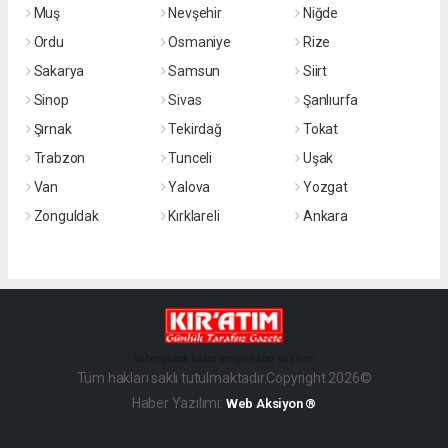
Muş
Nevşehir
Niğde
Ordu
Osmaniye
Rize
Sakarya
Samsun
Siirt
Sinop
Sivas
Şanlıurfa
Şırnak
Tekirdağ
Tokat
Trabzon
Tunceli
Uşak
Van
Yalova
Yozgat
Zonguldak
Kırklareli
Ankara
haber paketi
haber scripti
haber yazılımı
Tüm hakları saklı tutulmaktadır.Copyright 2026©
Haber Yazılımı:
Web Aksiyon ®