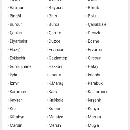
Batman
Bayburt
Bilecik
Bingöl
Bitlis
Bolu
Burdur
Bursa
Çanakkale
Çankırı
Çorum
Denizli
Diyarbakır
Düzce
Edirne
Elazığ
Erzincan
Erzurum
Eskişehir
Gaziantep
Giresun
Gümüşhane
Hakkari
Hatay
Iğdır
Isparta
İstanbul
İzmir
K.Maraş
Karabük
Karaman
Kars
Kastamonu
Kayseri
Kırıkkale
Kırşehir
Kilis
Kocaeli
Konya
Kütahya
Malatya
Manisa
Mardin
Mersin
Muğla