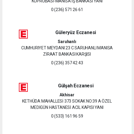
KÖPRÜBASI-MANISA İŞ BANKASI YANI
0 (236) 571 26 61
Güleryüz Eczanesi
Saruhanlı
CUMHURIYET MEYDANI 23 C SARUHANLI MANISA
ZİRAAT BANKASI KARŞISI
0 (236) 357 42 43
Gülşah Eczanesi
Akhisar
KETHÜDA MAHALLESİ 373 SOKAK NO:39 A ÖZEL
MEDİGÜN HASTANESİ ACİL KAPISI YANI
0 (533) 161 96 59