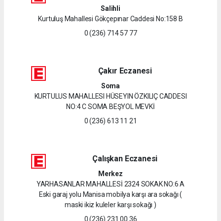
Salihli
Kurtuluş Mahallesi Gökçepınar Caddesi No:158 B
0 (236) 714 57 77
Çakır Eczanesi
Soma
KURTULUS MAHALLESI HÜSEYIN ÖZKILIÇ CADDESI
NO:4 C SOMA BEŞYOL MEVKİ
0 (236) 613 11 21
Çalışkan Eczanesi
Merkez
YARHASANLAR MAHALLESİ 2324 SOKAK NO:6 A
Eski garaj yolu Manisa mobilya karşı ara sokağı (
maski ikiz kuleler karşı sokağı )
0 (236) 231 00 36