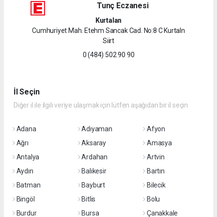
Tunç Eczanesi
Kurtalan
Cumhuriyet Mah. Etehm Sancak Cad. No:8 C Kurtaln
Siirt
0 (484) 502 90 90
İl Seçin
Diğer il ile ilgili veriye ulaşmak için lütfen aşağıdan bir il seçin
Adana
Adıyaman
Afyon
Ağrı
Aksaray
Amasya
Antalya
Ardahan
Artvin
Aydın
Balıkesir
Bartın
Batman
Bayburt
Bilecik
Bingöl
Bitlis
Bolu
Burdur
Bursa
Çanakkale