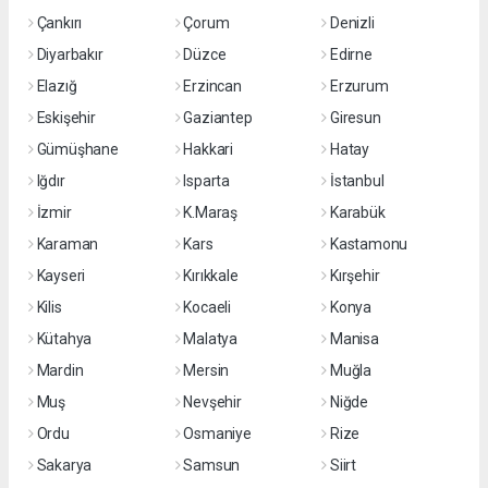
Çankırı
Çorum
Denizli
Diyarbakır
Düzce
Edirne
Elazığ
Erzincan
Erzurum
Eskişehir
Gaziantep
Giresun
Gümüşhane
Hakkari
Hatay
Iğdır
Isparta
İstanbul
İzmir
K.Maraş
Karabük
Karaman
Kars
Kastamonu
Kayseri
Kırıkkale
Kırşehir
Kilis
Kocaeli
Konya
Kütahya
Malatya
Manisa
Mardin
Mersin
Muğla
Muş
Nevşehir
Niğde
Ordu
Osmaniye
Rize
Sakarya
Samsun
Siirt