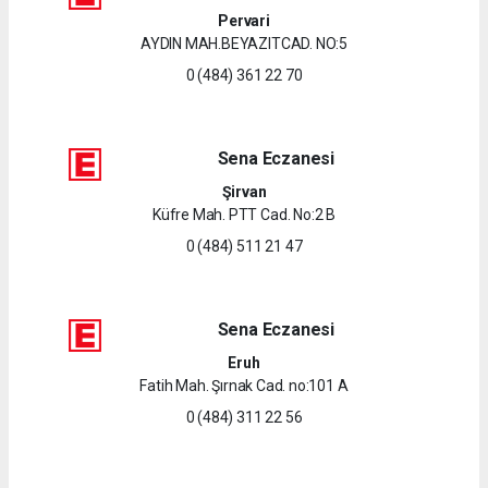
Pervari
AYDIN MAH.BEYAZITCAD. NO:5
0 (484) 361 22 70
Sena Eczanesi
Şirvan
Küfre Mah. PTT Cad. No:2 B
0 (484) 511 21 47
Sena Eczanesi
Eruh
Fatih Mah. Şırnak Cad. no:101 A
0 (484) 311 22 56