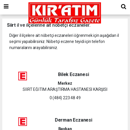
Siirt
il ve ilçelerine ait nöbetçi eczaneler.
Diğer il ilçelere ait nöbetçi eczaneleri öğrenmek için aşağıdan il
seçimi yapabilirsiniz. Nöbetçi eczene teyidi için telefon
numaralarını arayabilirsiniz.
Bilek Eczanesi
Merkez
SİİRT EĞİTİM ARAŞTIRMA HASTANESİ KARŞISI
0 (484) 223 48 49
Derman Eczanesi
Baykan