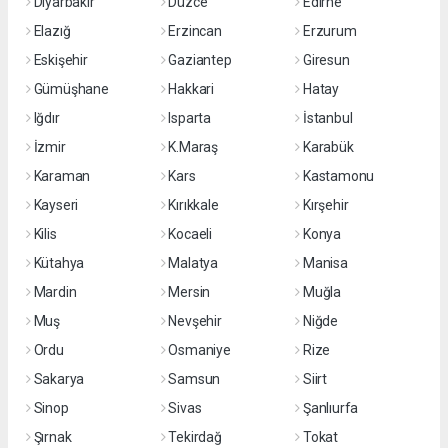
Diyarbakır
Düzce
Edirne
Elazığ
Erzincan
Erzurum
Eskişehir
Gaziantep
Giresun
Gümüşhane
Hakkari
Hatay
Iğdır
Isparta
İstanbul
İzmir
K.Maraş
Karabük
Karaman
Kars
Kastamonu
Kayseri
Kırıkkale
Kırşehir
Kilis
Kocaeli
Konya
Kütahya
Malatya
Manisa
Mardin
Mersin
Muğla
Muş
Nevşehir
Niğde
Ordu
Osmaniye
Rize
Sakarya
Samsun
Siirt
Sinop
Sivas
Şanlıurfa
Şırnak
Tekirdağ
Tokat