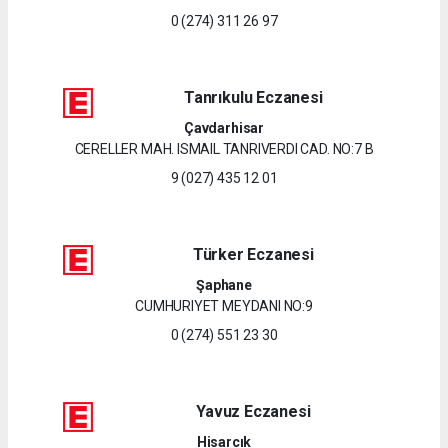
0 (274) 311 26 97
Tanrıkulu Eczanesi
Çavdarhisar
CERELLER MAH. ISMAIL TANRIVERDI CAD. NO:7 B
9 (027) 435 12 01
Türker Eczanesi
Şaphane
CUMHURIYET MEYDANI NO:9
0 (274) 551 23 30
Yavuz Eczanesi
Hisarcık