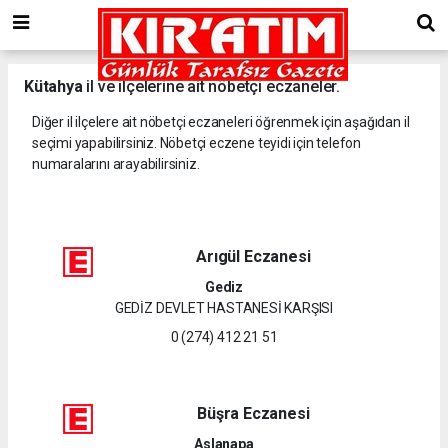
Kütahya
il ve ilçelerine ait nöbetçi eczaneler.
Diğer il ilçelere ait nöbetçi eczaneleri öğrenmek için aşağıdan il
seçimi yapabilirsiniz. Nöbetçi eczene teyidi için telefon
numaralarını arayabilirsiniz.
Arıgül Eczanesi
Gediz
GEDİZ DEVLET HASTANESİ KARŞISI
0 (274) 412 21 51
Büşra Eczanesi
Aslanapa