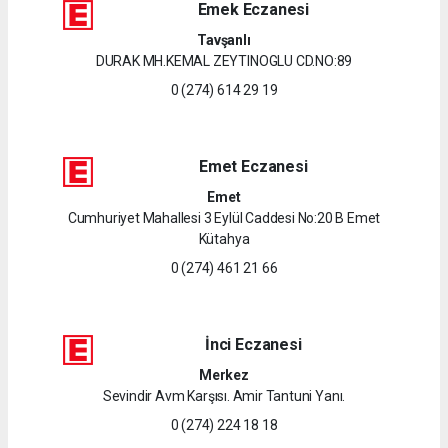
Emek Eczanesi
Tavşanlı
DURAK MH.KEMAL ZEYTINOGLU CD.NO:89
0 (274) 614 29 19
Emet Eczanesi
Emet
Cumhuriyet Mahallesi 3 Eylül Caddesi No:20 B Emet
Kütahya
0 (274) 461 21 66
İnci Eczanesi
Merkez
Sevindir Avm Karşısı. Amir Tantuni Yanı.
0 (274) 224 18 18