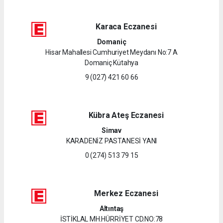
Karaca Eczanesi
Domaniç
Hisar Mahallesi Cumhuriyet Meydanı No:7 A
Domaniç Kütahya
9 (027) 421 60 66
Kübra Ateş Eczanesi
Simav
KARADENİZ PASTANESİ YANI
0 (274) 513 79 15
Merkez Eczanesi
Altıntaş
İSTİKLAL MH.HÜRRİYET CD.NO:78