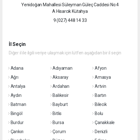
Yenidoğan Mahallesi Süleyman Güleç Caddesi No:4
A Hisarcık Kütahya
9 (027) 448 14 33
İl Seçin
Diğer il ile ilgili veriye ulaşmak için lütfen aşağıdan bir il seçin
Adana
Adıyaman
Afyon
Ağrı
Aksaray
Amasya
Antalya
Ardahan
Artvin
Aydın
Balıkesir
Bartın
Batman
Bayburt
Bilecik
Bingöl
Bitlis
Bolu
Burdur
Bursa
Çanakkale
Çankırı
Çorum
Denizli