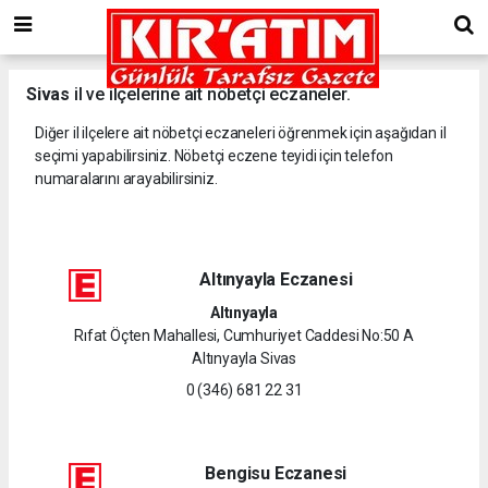
Sivas
il ve ilçelerine ait nöbetçi eczaneler.
Diğer il ilçelere ait nöbetçi eczaneleri öğrenmek için aşağıdan il
seçimi yapabilirsiniz. Nöbetçi eczene teyidi için telefon
numaralarını arayabilirsiniz.
Altınyayla Eczanesi
Altınyayla
Rıfat Öçten Mahallesi, Cumhuriyet Caddesi No:50 A
Altınyayla Sivas
0 (346) 681 22 31
Bengisu Eczanesi