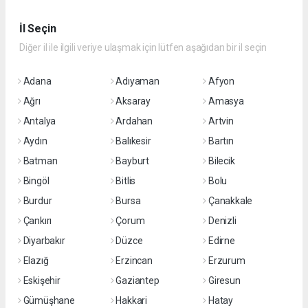
İl Seçin
Diğer il ile ilgili veriye ulaşmak için lütfen aşağıdan bir il seçin
Adana
Adıyaman
Afyon
Ağrı
Aksaray
Amasya
Antalya
Ardahan
Artvin
Aydın
Balıkesir
Bartın
Batman
Bayburt
Bilecik
Bingöl
Bitlis
Bolu
Burdur
Bursa
Çanakkale
Çankırı
Çorum
Denizli
Diyarbakır
Düzce
Edirne
Elazığ
Erzincan
Erzurum
Eskişehir
Gaziantep
Giresun
Gümüşhane
Hakkari
Hatay