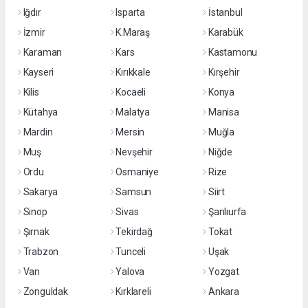
Iğdır
Isparta
İstanbul
İzmir
K.Maraş
Karabük
Karaman
Kars
Kastamonu
Kayseri
Kırıkkale
Kırşehir
Kilis
Kocaeli
Konya
Kütahya
Malatya
Manisa
Mardin
Mersin
Muğla
Muş
Nevşehir
Niğde
Ordu
Osmaniye
Rize
Sakarya
Samsun
Siirt
Sinop
Sivas
Şanlıurfa
Şırnak
Tekirdağ
Tokat
Trabzon
Tunceli
Uşak
Van
Yalova
Yozgat
Zonguldak
Kırklareli
Ankara