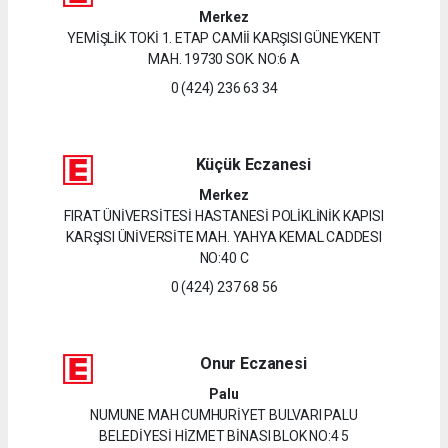
Merkez
YEMİŞLİK TOKİ 1. ETAP CAMİİ KARŞISI GÜNEYKENT
MAH. 19730 SOK. NO:6 A
0 (424) 236 63 34
Küçük Eczanesi
Merkez
FIRAT ÜNİVERSİTESİ HASTANESİ POLİKLİNİK KAPISI
KARŞISI ÜNİVERSİTE MAH. YAHYA KEMAL CADDESI
NO:40 C
0 (424) 237 68 56
Onur Eczanesi
Palu
NUMUNE MAH CUMHURİYET BULVARI PALU
BELEDİYESİ HİZMET BİNASI BLOK NO:4 5