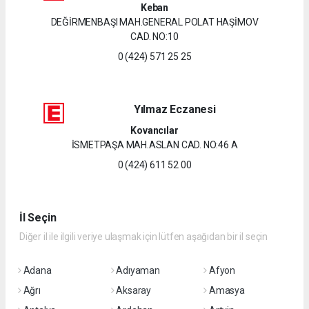
Keban
DEĞİRMENBAŞI MAH.GENERAL POLAT HAŞİMOV
CAD. NO:10
0 (424) 571 25 25
Yılmaz Eczanesi
Kovancılar
İSMETPAŞA MAH.ASLAN CAD. NO:46 A
0 (424) 611 52 00
İl Seçin
Diğer il ile ilgili veriye ulaşmak için lütfen aşağıdan bir il seçin
Adana
Adıyaman
Afyon
Ağrı
Aksaray
Amasya