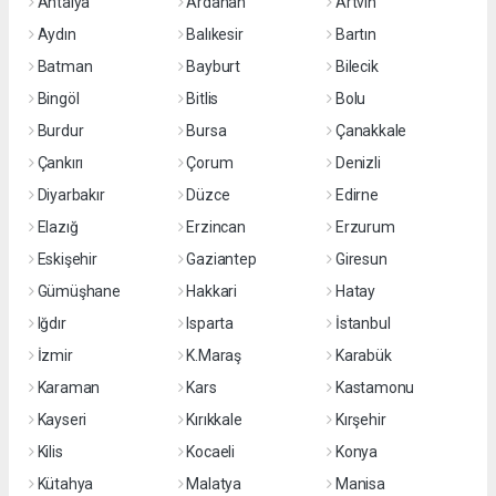
Antalya
Ardahan
Artvin
Aydın
Balıkesir
Bartın
Batman
Bayburt
Bilecik
Bingöl
Bitlis
Bolu
Burdur
Bursa
Çanakkale
Çankırı
Çorum
Denizli
Diyarbakır
Düzce
Edirne
Elazığ
Erzincan
Erzurum
Eskişehir
Gaziantep
Giresun
Gümüşhane
Hakkari
Hatay
Iğdır
Isparta
İstanbul
İzmir
K.Maraş
Karabük
Karaman
Kars
Kastamonu
Kayseri
Kırıkkale
Kırşehir
Kilis
Kocaeli
Konya
Kütahya
Malatya
Manisa