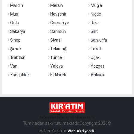
Mardin
Mersin
Muğla
Muş
Nevşehir
Niğde
Ordu
Osmaniye
Rize
Sakarya
Samsun
Siirt
Sinop
Sivas
Şanlıurfa
Şırnak
Tekirdağ
Tokat
Trabzon
Tunceli
Uşak
Van
Yalova
Yozgat
Zonguldak
Kırklareli
Ankara
haber paketi
haber scripti
haber yazılımı
Tüm hakları saklı tutulmaktadır.Copyright 2026©
Haber Yazılımı:
Web Aksiyon ®