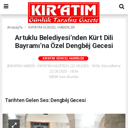
Anasayfa
KIR'ATIM GÜNCEL HABERLER
Artuklu Belediyesi’nden Kürt Dili
Bayramı’na Özel Dengbêj Gecesi
KIR'ATIM GÜNCEL HABERLER
(KIRATIM HABER) - KIR'ATIM GAZETESİ | 22.05.2025 - 18:36, Güncelleme:
22.05.2025 - 18:36
5838+ kez okundu.
Tarihten Gelen Ses: Dengbêj Gecesi