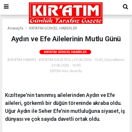
Anasayfa
KIR'ATIM GÜNCEL HABERLER
Aydın ve Efe Ailelerinin Mutlu Günü
KIR'ATIM GÜNCEL HABERLER
(KIRATIM HABER) - KIR'ATIM GAZETESİ | 29.06.2026 - 10:45, Güncelleme:
29.06.2026 - 10:45
28700+ kez okundu.
Kızıltepe'nin tanınmış ailelerinden Aydın ve Efe
aileleri, görkemli bir düğün töreninde akraba oldu.
Uğur Aydın ile Seher Efe'nin mutluluğuna siyaset, iş
dünyası ve çok sayıda davetli ortak oldu.