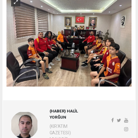
(HABER) HALİL
YORĞUN
(KIR'ATIM
GAZETESİ)