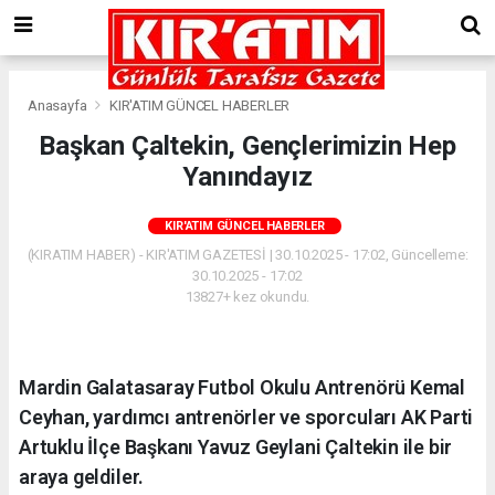
Anasayfa
KIR'ATIM GÜNCEL HABERLER
Başkan Çaltekin, Gençlerimizin Hep
Yanındayız
KIR'ATIM GÜNCEL HABERLER
(KIRATIM HABER) - KIR'ATIM GAZETESİ | 30.10.2025 - 17:02, Güncelleme:
30.10.2025 - 17:02
13827+ kez okundu.
Mardin Galatasaray Futbol Okulu Antrenörü Kemal
Ceyhan, yardımcı antrenörler ve sporcuları AK Parti
Artuklu İlçe Başkanı Yavuz Geylani Çaltekin ile bir
araya geldiler.