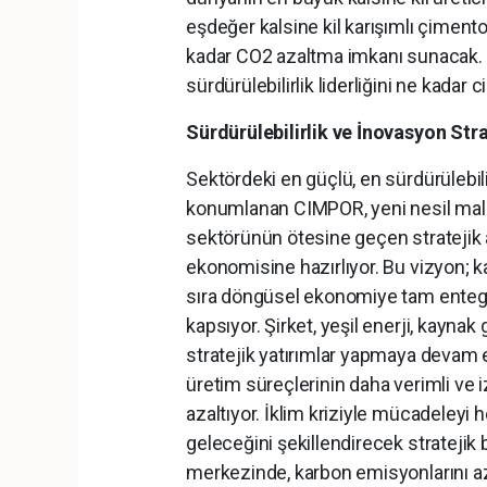
eşdeğer kalsine kil karışımlı çimento
kadar CO2 azaltma imkanı sunacak.
sürdürülebilirlik liderliğini ne kadar c
Sürdürülebilirlik ve İnovasyon Strat
Sektördeki en güçlü, en sürdürülebili
konumlanan CIMPOR, yeni nesil malze
sektörünün ötesine geçen stratejik al
ekonomisine hazırlıyor. Bu vizyon; 
sıra döngüsel ekonomiye tam enteg
kapsıyor. Şirket, yeşil enerji, kayn
stratejik yatırımlar yapmaya devam e
üretim süreçlerinin daha verimli ve iz
azaltıyor. İklim kriziyle mücadeley
geleceğini şekillendirecek stratejik b
merkezinde, karbon emisyonlarını aza