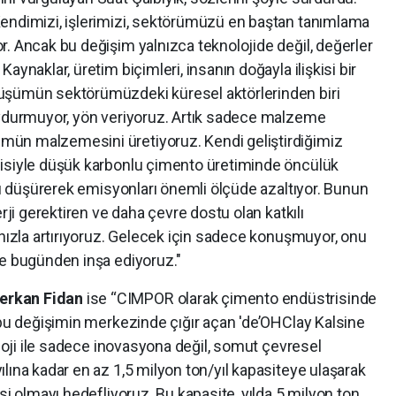
endimizi, işlerimizi, sektörümüzü en baştan tanımlama
. Ancak bu değişim yalnızca teknolojide değil, değerler
aynaklar, üretim biçimleri, insanın doğayla ilişkisi bir
üşümün sektörümüzdeki küresel aktörlerinden biri
uydurmuyor, yön veriyoruz. Artık sadece malzeme
ün malzemesini üretiyoruz. Kendi geliştirdiğimiz
jisiyle düşük karbonlu çimento üretiminde öncülük
ını düşürerek emisyonları önemli ölçüde azaltıyor. Bunun
erji gerektiren ve daha çevre dostu olan katkılı
 hızla artırıyoruz. Gelecek için sadece konuşmuyor, onu
le bugünden inşa ediyoruz."
erkan Fidan
ise “CIMPOR olarak çimento endüstrisinde
 bu değişimin merkezinde çığır açan 'de’OHClay Kalsine
oloji ile sadece inovasyona değil, somut çevresel
lına kadar en az 1,5 milyon ton/yıl kapasiteye ulaşarak
si olmayı hedefliyoruz. Bu kapasite, yılda 5 milyon ton