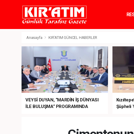
RE
TE
Anasayfa
KIR'ATIM GÜNCEL HABERLER
VEYSİ DUYAN, “MARDİN İŞ DÜNYASI
Kızıltep
İLE BULUŞMA” PROGRAMINDA
Şüpheli 
SEKTÖRÜN TALEPLERİNİ BAKAN
ŞİMŞEK’E İLETTİ