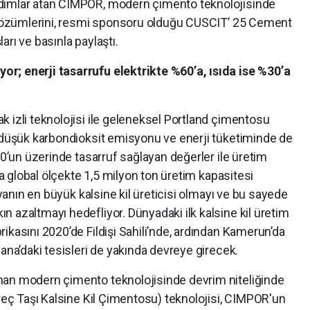
dımlar atan CIMPOR, modern çimento teknolojisinde
l çözümlerini, resmi sponsoru olduğu CUSCIT’ 25 Cement
rı ve basınla paylaştı.
r; enerji tasarrufu elektrikte %60’a, ısıda ise %30’a
 izli teknolojisi ile geleneksel Portland çimentosu
a düşük karbondioksit emisyonu ve enerji tüketiminde de
30’un üzerinde tasarruf sağlayan değerler ile üretim
yla global ölçekte 1,5 milyon ton üretim kapasitesi
nyanın en büyük kalsine kil üreticisi olmayı ve bu sayede
 azaltmayı hedefliyor. Dünyadaki ilk kalsine kil üretim
ikasını 2020’de Fildişi Sahili’nde, ardından Kamerun’da
ana’daki tesisleri de yakında devreye girecek.
nan modern çimento teknolojisinde devrim niteliğinde
ireç Taşı Kalsine Kil Çimentosu) teknolojisi, CIMPOR'un