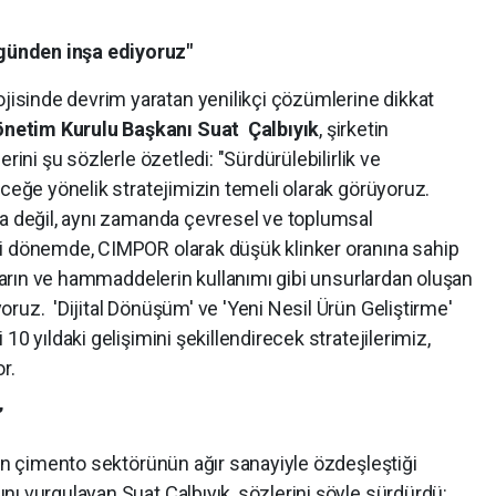
günden inşa ediyoruz"
sinde devrim yaratan yenilikçi çözümlerine dikkat
netim Kurulu Başkanı Suat Çalbıyık
, şirketin
rini şu sözlerle özetledi: "Sürdürülebilirlik ve
eceğe yönelik stratejimizin temeli olarak görüyoruz.
la değil, aynı zamanda çevresel ve toplumsal
ni dönemde, CIMPOR olarak düşük klinker oranına sahip
ıtların ve hammaddelerin kullanımı gibi unsurlardan oluşan
ruz. 'Dijital Dönüşüm' ve 'Yeni Nesil Ürün Geliştirme'
10 yıldaki gelişimini şekillendirecek stratejilerimiz,
r.
”
pan çimento sektörünün ağır sanayiyle özdeşleştiği
ı vurgulayan Suat Çalbıyık, sözlerini şöyle sürdürdü: