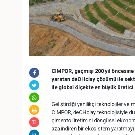
CIMPOR, geçmişi 200 yıl öncesine
yaratan deOHclay çözümü ile sektör
ile global ölçekte en büyük üretici
Geliştirdiği yenilikçi teknolojiler v
CIMPOR, deOHclay teknolojisiyle d
çimento üretimini döngüsel ekonomi
aza indiren bir ekosistem yaratmayı