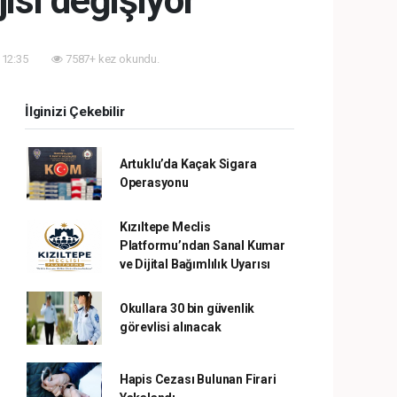
isi değişiyor
 12:35
7587+ kez okundu.
İlginizi Çekebilir
Artuklu’da Kaçak Sigara
Operasyonu
Kızıltepe Meclis
Platformu’ndan Sanal Kumar
ve Dijital Bağımlılık Uyarısı
Okullara 30 bin güvenlik
görevlisi alınacak
Hapis Cezası Bulunan Firari