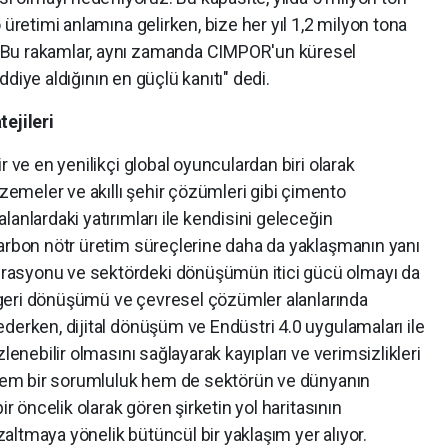
 üretimi anlamına gelirken, bize her yıl 1,2 milyon tona
 Bu rakamlar, aynı zamanda CIMPOR'un küresel
iddiye aldığının en güçlü kanıtı" dedi.
ejileri
r ve en yenilikçi global oyunculardan biri olarak
meler ve akıllı şehir çözümleri gibi çimento
anlardaki yatırımları ile kendisini geleceğin
karbon nötr üretim süreçlerine daha da yaklaşmanın yanı
rasyonu ve sektördeki dönüşümün itici gücü olmayı da
ak geri dönüşümü ve çevresel çözümler alanlarında
derken, dijital dönüşüm ve Endüstri 4.0 uygulamaları ile
lenebilir olmasını sağlayarak kayıpları ve verimsizlikleri
i hem bir sorumluluk hem de sektörün ve dünyanın
ir öncelik olarak gören şirketin yol haritasının
ltmaya yönelik bütüncül bir yaklaşım yer alıyor.