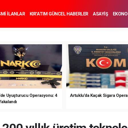
SMİ İLANLAR
KIR'ATIM GÜNCEL HABERLER
ASAYİŞ
EKONO
KNOLOJİ
SPOR
SAĞLIK
YAŞAM
İNSAN VE TOPLUM
SA
e’de Uyuşturucu Operasyonu: 4
Artuklu’da Kaçak Sigara Oper
Yakalandı