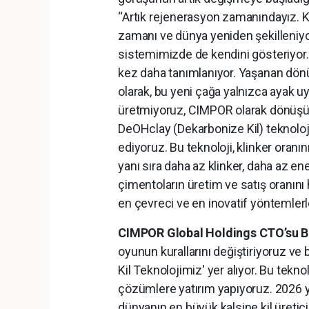
“Artık rejenerasyon zamanındayız. K
zamanı ve dünya yeniden şekilleniyor
sistemimizde de kendini gösteriyor. K
kez daha tanımlanıyor. Yaşanan dön
olarak, bu yeni çağa yalnızca ayak 
üretmiyoruz, CIMPOR olarak dönüşüm
DeOHclay (Dekarbonize Kil) teknolo
ediyoruz. Bu teknoloji, klinker oran
yanı sıra daha az klinker, daha az en
çimentoların üretim ve satış oranını
en çevreci ve en inovatif yöntemler
CIMPOR Global Holdings CTO’su B
oyunun kurallarını değiştiriyoruz ve
Kil Teknolojimiz' yer alıyor. Bu tekn
çözümlere yatırım yapıyoruz. 2026 yı
dünyanın en büyük kalsine kil üretici