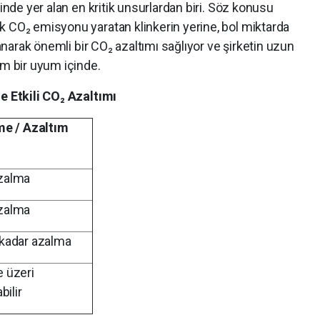
zinde yer alan en kritik unsurlardan biri. Söz konusu
k CO₂ emisyonu yaratan klinkerin yerine, bol miktarda
lanarak önemli bir CO₂ azaltımı sağlıyor ve şirketin uzun
am bir uyum içinde.
e Etkili CO
₂
Azaltımı
me / Azaltım
zalma
zalma
kadar azalma
 üzeri
bilir