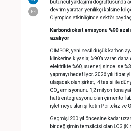
bütüncül yaklaşımı doğrultusunda a
devrim yaratan yenilikçi kalsine ki
Olympics etkinliğinde sektör paydaşla
Karbondioksit emisyonu %90 azalıyo
azalıyor
CIMPOR, yeni nesil düşük karbon ayak
klinkerine kıyasla; %90’a varan dah
elektrikte %60, ısı enerjisinde ise %
yapmayı hedefliyor. 2026 yılı itibarı
ulaşacak olan şirket, 4 tesisi ile dü
CO₂ emisyonunu 1,2 milyon tona yakın
hattı entegrasyonu olan çimento fabr
işletmeye alan şirketin Portekiz ve G
Geçmişi 200 yıl öncesine kadar uza
bir değişimin temsilcisi olan LC3 (K