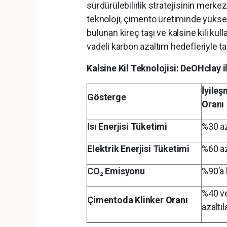
sürdürülebilirlik stratejisinin merke
teknoloji, çimento üretiminde yükse
bulunan kireç taşı ve kalsine kili kul
vadeli karbon azaltım hedefleriyle t
Kalsine Kil Teknolojisi: DeOHclay il
İyileş
Gösterge
Oranı
Isı Enerjisi Tüketimi
%30 a
Elektrik Enerjisi Tüketimi
%60 a
CO
₂
Emisyonu
%90’a 
%40 ve
Çimentoda Klinker Oranı
azaltıla