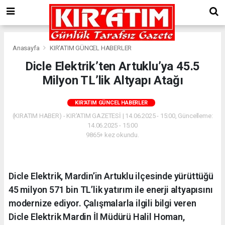
Anasayfa
KIR'ATIM GÜNCEL HABERLER
Dicle Elektrik’ten Artuklu’ya 45.5
Milyon TL’lik Altyapı Atağı
KIR'ATIM GÜNCEL HABERLER
(KIRATIM HABER) - KIR'ATIM GAZETESİ | 14.06.2025 - 15:00, Güncelleme:
14.06.2025 - 15:00
9865+ kez okundu.
Dicle Elektrik, Mardin’in Artuklu ilçesinde yürüttüğü
45 milyon 571 bin TL’lik yatırım ile enerji altyapısını
modernize ediyor. Çalışmalarla ilgili bilgi veren
Dicle Elektrik Mardin İl Müdürü Halil Homan,