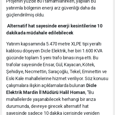
Projenin yüzde 80’i tamamlanırken, yapılan bu
yatırımla bölgenin enerji arz güvenliği daha da
güçlendirilmiş oldu.
Alternatif hat sayesinde enerji kesintilerine 10
dakikada müdahale edilebilecek
Yatırım kapsamında 5.470 metre XLPE tipi yeraltı
kablosu döşeyen Dicle Elektrik, her biri 1.600 KVA
gücünde toplam 5 yeni trafo binası inşa etti. Bu
trafolar sayesinde Ensar, Gül, Kayacan, Kötek,
Şehidiye, Necmettin, Saraçoğlu, Tekel, Eminettin ve
Eski Kale mahallelerine hizmet veriliyor. Söz konusu
çalışmalara ilişkin açıklamalarda bulunan
Dicle
Elektrik Mardin İl Müdürü Halil Homan
, “Bu
mahallelerde yaşanabilecek herhangi bir arıza
durumunda, devreye girecek alternatif hat
sayesinde sadece 10 dakika içerisinde yeniden