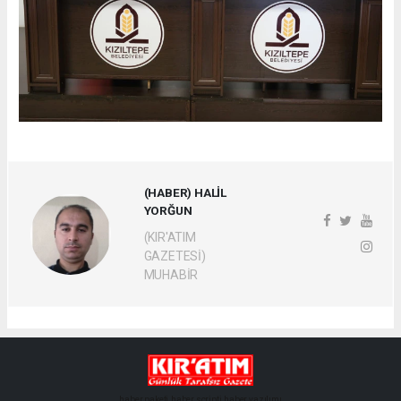
(HABER) HALİL
YORĞUN
(KIR'ATIM
GAZETESİ)
MUHABİR
haber paketi
haber scripti
haber yazılımı