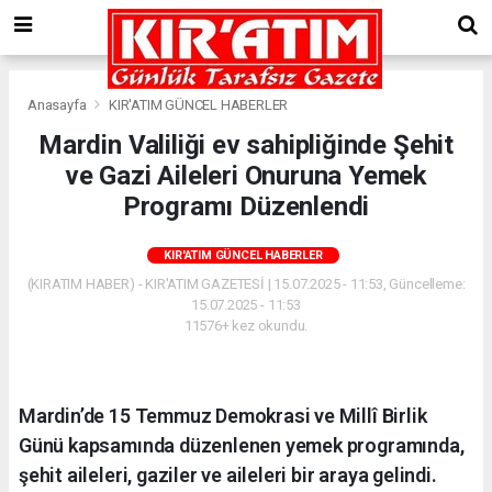
Anasayfa
KIR'ATIM GÜNCEL HABERLER
Mardin Valiliği ev sahipliğinde Şehit
ve Gazi Aileleri Onuruna Yemek
Programı Düzenlendi
KIR'ATIM GÜNCEL HABERLER
(KIRATIM HABER) - KIR'ATIM GAZETESİ | 15.07.2025 - 11:53, Güncelleme:
15.07.2025 - 11:53
11576+ kez okundu.
Mardin’de 15 Temmuz Demokrasi ve Millî Birlik
Günü kapsamında düzenlenen yemek programında,
şehit aileleri, gaziler ve aileleri bir araya gelindi.