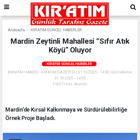
Anasayfa
KIR'ATIM GÜNCEL HABERLER
Mardin Zeytinli Mahallesi “Sıfır Atık
Köyü” Oluyor
KIR'ATIM GÜNCEL HABERLER
(KIRATIM HABER) - KIR'ATIM GAZETESİ | 31.10.2025 - 14:30, Güncelleme:
31.10.2025 - 14:30
11637+ kez okundu.
Mardin’de Kırsal Kalkınmaya ve Sürdürülebilirliğe
Örnek Proje Başladı.