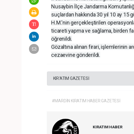
Nusaybin İlçe Jandarma Komutanlığı e
suçlardan hakkında 30 yıl 10 ay 15 g
H.M.'nin gerçekleştirilen operasyonla
ticareti yapma ve sağlama, birden faz
öğrenildi.
Gözaltına alınan firari, işlemlerinin 
cezaevine gönderildi.
KIR'ATIM GAZETESİ
#MARDİN KIRATIM HABER GAZETESİ
KIRATIM HABER