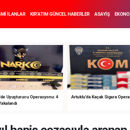
SMİ İLANLAR
KIR'ATIM GÜNCEL HABERLER
ASAYİŞ
EKONO
KNOLOJİ
SPOR
SAĞLIK
YAŞAM
İNSAN VE TOPLUM
SA
e’de Uyuşturucu Operasyonu: 4
Artuklu’da Kaçak Sigara Oper
Yakalandı