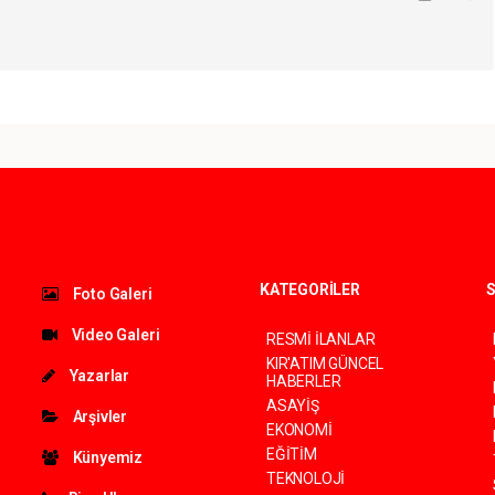
KATEGORİLER
S
Foto Galeri
Video Galeri
RESMİ İLANLAR
KIR'ATIM GÜNCEL
Yazarlar
HABERLER
ASAYİŞ
Arşivler
EKONOMİ
EĞİTİM
Künyemiz
TEKNOLOJİ