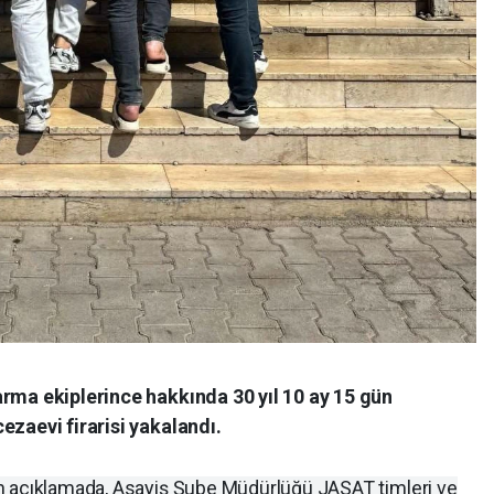
rma ekiplerince hakkında 30 yıl 10 ay 15 gün
ezaevi firarisi yakalandı.
n açıklamada, Asayiş Şube Müdürlüğü JASAT timleri ve