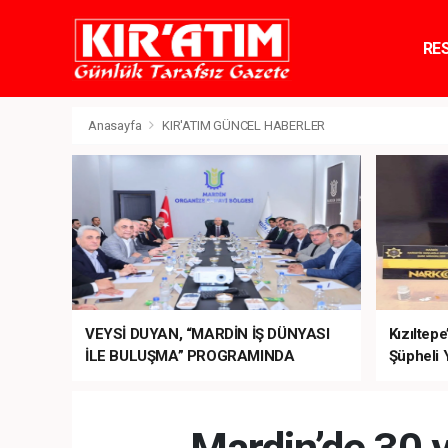
RE
TE
Anasayfa
KIR'ATIM GÜNCEL HABERLER
VEYSİ DUYAN, “MARDİN İŞ DÜNYASI
Kızıltep
İLE BULUŞMA” PROGRAMINDA
Şüpheli 
SEKTÖRÜN TALEPLERİNİ BAKAN
ŞİMŞEK’E İLETTİ