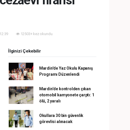
ezaevi firarisi
 12:39
12503+ kez okundu.
İlginizi Çekebilir
Mardin'de Yaz Okulu Kapanış
Programı Düzenlendi
Mardin’de kontrolden çıkan
otomobil kamyonete çarptı: 1
ölü, 2 yaralı
Okullara 30 bin güvenlik
görevlisi alınacak