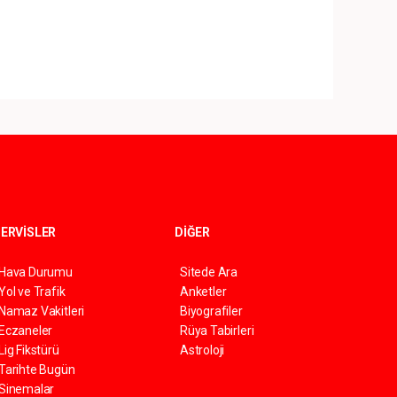
ERVİSLER
DİĞER
Hava Durumu
Sitede Ara
Yol ve Trafik
Anketler
Namaz Vakitleri
Biyografiler
Eczaneler
Rüya Tabirleri
Lig Fikstürü
Astroloji
Tarihte Bugün
Sinemalar