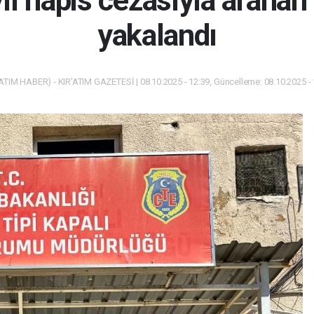
ıl hapis cezasıyla aranan c
yakalandı
ATIM HABER) - KIR'ATIM GAZETESİ | 08.10.2025 - 12:39, Güncelleme: 08.10.2025 -